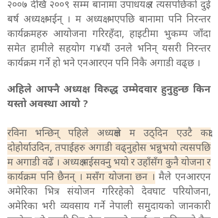
२००७ देखि २००९ सम्म बानामा उपाधयक्ष र त्यसपछिको दुई
बर्ष अध्यक्ष भईन् । म अध्यक्ष भएपछि बानामा पनि निरन्तर
कार्यक्रमहरु आयोजना गरिरहँदा, हाइटीमा भुकम्प जाँदा
समेत हामीले सहयोग ग¥यौं उनले भनिन् यसरी निरन्तर
कार्यक्रम गर्ने हो भने एनआरएन पनि निकै अगाडी वढ्छ ।
अहिले आफ्नै अध्यक्ष विरुद्ध उम्मेदवार हुनुहुन्छ किन
यस्तो अवस्था आयो ?
रविना भन्छिन् पहिले अध्यक्षले म उठ्दिन एउटै कक्षा
दोहोर्याउदिन, तपाईहरु अगाडी वढ्नुहोस भन्नुभयो त्यसपछि
म अगाडी वढेँ । अध्यक्ष भईसक्नु भयो र उहाँसँग कुनै योजना र
कार्यक्रम पनि छैनन् । मसँग योजना छन ।
मैले एनआरएन
अमेरिका भित्र संयोजन गरिरहेको देवघाट परियोजना,
अमेरिका भरी व्यवसाय गर्ने नेपाली समुदायको जानकारी