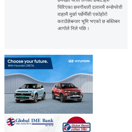
छनखेत पैरोले लगेको छबाटाहरु
चिरिएका छनगौथली दलानमै रुन्छेपरेवी
वाहामै मुर्छा पर्छेभैँसी एकोहोरो
कराउँछेबन्जर भूमि भएको छ बस्तिबन
आगोले निले पछि ।