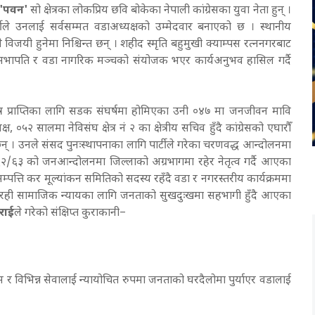
 'पवन'
सो क्षेत्रका लोकप्रिय छवि बोकेका नेपाली कांग्रेसका युवा नेता हुन् ।
्टीले उनलाई सर्वसम्मत वडाअध्यक्षको उम्मेदवार बनाएको छ । स्थानीय
जयी हुनेमा निश्चिन्त छन् । शहीद स्मृति बहुमुखी क्याम्पस रत्ननगरबाट
 सभापति र वडा नागरिक मञ्चको संयोजक भएर कार्यअनुभव हासिल गर्दै
्र प्राप्तिका लागि सडक संघर्षमा होमिएका उनी ०४७ मा जनजीवन मावि
०५२ सालमा नेविसंघ क्षेत्र नं २ का क्षेत्रीय सचिव हुँदै कांग्रेसको एघारौँ
 । उनले संसद पुनःस्थापनाका लागि पार्टीले गरेका चरणवद्ध आन्दोलनमा
२/६३ को जनआन्दोलनमा जिल्लाको अग्रभागमा रहेर नेतृत्व गर्दै आएका
्पत्ति कर मूल्यांकन समितिको सदस्य रहँदै वडा र नगरस्तरीय कार्यक्रममा
क रही सामाजिक न्यायका लागि जनताको सुखदुःखमा सहभागी हुँदै आएका
राई
ले गरेको संक्षिप्त कुराकानी–
 र विभिन्न सेवालाई न्यायोचित रुपमा जनताको घरदैलोमा पुर्याएर वडालाई