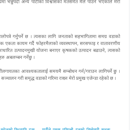
मा भन्नुपर्दा अन्य पार्टीको विश्वासको मतसमेत मैले पाउने भएकाले मेरो
कालोपत्रे गर्नुपर्ने छ । त्यसका लागि जनताको सहभागितामा समग्र वडाको
ात्मक एकता कायम गर्दै फोहरमैलाको व्यवस्थापन, सरसफाइ र वातावरणीय
आधारित उत्पादनमुखी योजना बनाएर कृषकको उत्पादन बढाउने, त्यसको
हरु अबलम्बन गर्नेछु ।
ानीलगायतका आवश्यकतालाई समयमै सम्बोधन गर्न/गराउन लागिपर्ने छु ।
क्रमहरु सञ्चालन गरी समृद्ध वडाको गरिमा राख्न मेरो प्रमुख एजेन्डा रहेको छ ।
ा खरेलको निधनप्रति दुःख
पार्टीले प्रमुख प्रतिपक्षी दलको जिम्मेवारी सशक्त