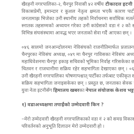
खैरहनी नगरपालिका-२, चैनपुर निवासी ४२ वर्षीय
टीकादत्त इटनी
विकासप्रेमी, इमान्दार र कुशल नेतृत्व क्षमता भएकै कारण पार
जनतामाझ भिजेका उनी स्थानीय तहको निर्वाचनमा सर्वाधिक मतले वि
स्नातक तहसम्मको अध्ययन गरेका उनी कांग्रेसको वडा नं २ को
विभिन्न संघसंस्थामा आवद्ध भएर जनताको सेवा गर्दै आएका छन् ।
०४६ सालमो जनआन्दोलनमा नेविसंघको राजनीतिमार्फत प्रजातन्त
चैनपुरका नेविसंघ अध्यक्ष, ०४९ मा चैनपुर गाविसका नेविसंघ अध्यक्ष, 
महाधिवेशनमा चैनपुर इकाइ सचिवको भूमिका निर्वाह गरिसकेका छन्
चितवन र राजधानीमा सक्रिय रहेर सहभागिता देखाएका छन् । ०६
उनी खैरहनी नगरपालिका घोषणापश्चात् पार्टीका तर्फबाट एकीकृत सम
सक्रिय सहभागिता जनाइसकेका छन् । प्रस्तुत छ, जनताका सेव
युवा नेता इटनीसँग
हिमालय खबर
का
नेपाल संयोजक केशव भट्ट
१) वडाअध्यक्षमा तपाईंको उम्मेदवारी किन ?
–मेरो उम्मेदवारी खैरहनी नगरपालिकाको वडा नं २ को समग्र विकास
परिवर्तनको अनुभूति दिलाउन मेरो उम्मेदवारी हो ।