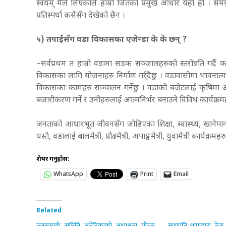
स्वयम् मैले लिएकाले हाम्रो जितको प्रमुख आधार यही हो । समग्र
प्रतिस्पर्धा कसैसँग देखेको छैन ।
५) तपाईंसँग वडा विकासका एजेन्डा के के छन् ?
–सर्वप्रथम त हाम्रो वडामा सडक सञ्जालहरुको स्तरोन्नति गर्दै 
विकासका लागि योजनाहरु निर्माण गर्र्दैछु । वडावासीमा भावन
विकासका कामहरु सञ्चालन गर्नेछु । वडाको बजेटलाई कृषिमा 
बजारीकरण गर्ने र उनीहरुलाई आत्मनिर्भर बनाउने विविध कार्यक्रम
जनताको आधारभूत जीवनसँग जोडिएका शिक्षा, स्वास्थ्य, खानेप
यस्तै, वडालाई बालमैत्री, प्रौढमैत्री, अपाङ्गमैत्री, युवामैत्री कार्य
शेयर गर्नुहोस:
WhatsApp
Print
Email
Related
जनसम्पर्क समिति अमेरिकाको अध्यक्षमा गौतम
सभापति थापाद्वारा नेत