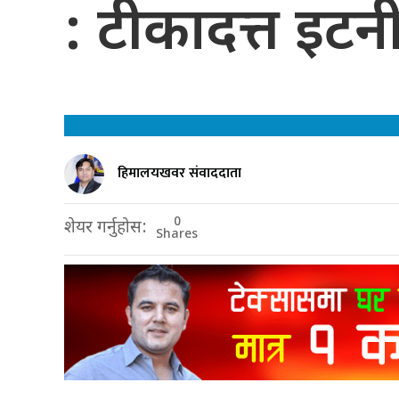
: टीकादत्त इटन
हिमालयखवर संवाददाता
0
शेयर गर्नुहोस:
Shares