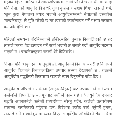
मह¤व दिएर नागरिकको स्वास्थ्योपचारमा लागि परेको छ तर चीनमा भन्दा
पनि नेपालको आयुर्वेद विज्ञ धेरै गुणा कुशल र सक्षम थिए’, राउतले थपे,
‘जुन कुरा नेपालमा तयार भएको आयुर्वेदसम्बन्धी नेपालको दस्तावेज
‘चन्द्रनिघण्टु’ ले पुष्टि गरेको छ तर त्यसको कार्यान्वयन गर्ने पक्षमा सरकार
कमजोर देखिन्छ ।’
पहिल्लो समयमा बोटबिरुवाको तस्बिरसहित पुस्तक निकालिएको छ तर
त्यसले कच्चा वैद्य उत्पादन गर्ने कार्य भएको छ जसले गर्दा आयुर्वेद बदनाम
भएको छ । चन्द्रनिघण्टुका पारखी धेरै बितिसके ।
‘नेपाल पनि आयुर्वेदको मातृभूमि हो, आयुर्वेदको विकास जरुरी छ किनभने
आयुर्वेद विज्ञानले बिनाशल्यक्रिया उपचार सम्भव देखाएको छ’, राउतले
आयुर्वेदीय पद्धतिको विकासमा राज्यले ध्यान दिनुपर्नेमा जोड दिए ।
आयुर्वेदीय औषधि र सचेतना (आहार-विहार) बाट उपचार गर्न सकिन्छ ।
कलेजोले विषादीलाई मलमूत्रबाट फ्याँक्ने काम गर्छ । ‘आयुर्वेदिय उपचार
पद्धति अपनाउनेले कलेजो प्रत्यारोपण सोच्नु पर्दैन, कलेजो प्रत्यारोपण
सामान्य नागरिकको पहुँचमा छन, विदेशमा करोड खर्च गर्नुपर्ने हुन्छ’,
राउतले भने ।
खानेकुरामा ध्यान दिएर आयुर्वेदीय औषधिको सेवन गरेमा