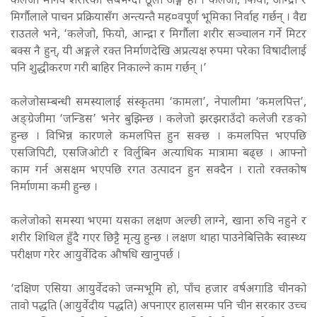
कलेजो मानव शरीरको सबैभन्दा ठूलो अङ्ग हो । कलेजो, फियो, आन्द्रा र
मिर्गौलाले पाचन प्रक्रियासँग अन्त्यन्तै मह¤वपूर्ण भूमिका निर्वाह गर्छन् । वैद्य
राउतले भने, ‘कलेजो, फियो, आन्द्रा र मिर्गाैला शरीर सञ्चालन गर्ने मिटर
बक्स नै हुन्, यी अङ्गले रक्त निर्माणदेखि अप्रत्यक्ष रुपमा परेका विषादीलाई
पनि शुद्धीकरण गरी बाहिर निकाल्ने काम गर्छन् ।’
कलेजोसम्बन्धी समस्यालाई संस्कृतमा ‘कामला’, नेपालीमा ‘कमलपित्त’,
अङ्ग्रेजीमा ‘जन्डिस’ भनेर बुझिन्छ । कलेजो झरझराउँदो कलेजी रङको
हुन्छ । विभिन्न कारणले कमलपित्त हुन सक्छ । कमलपित्त भएपछि
एसजिपिटी, एसजिओटी र विर्लुबिन अत्याधिक मात्रामा बढ्छ । आफ्नो
काम गर्न असक्षम भएपछि रगत उत्पादन हुन सक्दैन । रातो रक्तकोष
निर्माणमा कमी हुन्छ ।
कलेजोको समस्या भएमा यसका लक्षण अल्छी लाग्ने, खाना रुचि नहुने र
शरीर शिथिल हुँदै गएर छिट्टै मृत्यु हुन्छ । लक्षण थाहा पाउनेबित्तिकै स्वास्थ्य
परीक्षण गरेर आयुर्वेदिक औषधि खानुपर्छ ।
‘दक्षिण एसिया आयुर्वेदको जन्मभूमि हो, पाँच हजार वर्षअगाडि चीनको
तावो पद्धति (आयुर्वेदीय पद्धति) अपनाएर हालसम्म पनि चीन सरकार उच्च