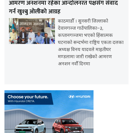
आमरण अनशनमा रहेका आन्दोलनरत पक्षसँग संवाद
गर्न खुश्बु ओलीको आग्रह
काठमाडौँ । सुनसरी जिल्लाको
देवानगञ्ज गाउँपालिका–३,
कप्तानगञ्जमा भएको हिंसात्मक
घटनाको सन्दर्भमा राष्ट्रिय एकता दलका
अध्यक्ष विनय यादवले माइतीघर
मण्डलामा जारी राखेको आमरण
अनशन नवौँ दिनमा