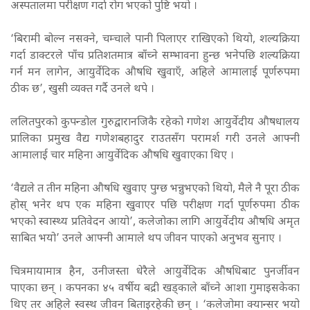
अस्पतालमा परीक्षण गर्दा रोग भएको पुष्टि भयो ।
‘बिरामी बोल्न नसक्ने, चम्चाले पानी पिलाएर राखिएको थियो, शल्यक्रिया
गर्दा डाक्टरले पाँच प्रतिशतमात्र बाँच्ने सम्भावना हुन्छ भनेपछि शल्यक्रिया
गर्न मन लागेन, आयुर्वेदिक औषधि खुवाएँ, अहिले आमालाई पूर्णरुपमा
ठीक छ’, खुसी व्यक्त गर्दै उनले थपे ।
ललितपुरको कुपन्डोल गुरुद्वारानजिकै रहेको गणेश आयुर्वेदीय औषधालय
प्रालिका प्रमुख वैद्य गणेशबहादुर राउतसँग परामर्श गरी उनले आफ्नी
आमालाई चार महिना आयुर्वेदिक औषधि खुवाएका थिए ।
‘वैद्यले त तीन महिना औषधि खुवाए पुग्छ भन्नुभएको थियो, मैले नै पूरा ठीक
होस् भनेर थप एक महिना खुवाएर पछि परीक्षण गर्दा पूर्णरुपमा ठीक
भएको स्वास्थ्य प्रतिवेदन आयो’, कलेजोका लागि आयुर्वेदीय औषधि अमृत
साबित भयो’ उनले आफ्नी आमाले थप जीवन पाएको अनुभव सुनाए ।
चित्रमायामात्र हैन, उनीजस्ता धेरैले आयुर्वेदिक औषधिबाट पुनर्जीवन
पाएका छन् । कपनका ४५ वर्षीय बद्री खड्काले बाँच्ने आशा गुमाइसकेका
थिए तर अहिले स्वस्थ जीवन बिताइरहेकी छन् । ‘कलेजोमा क्यान्सर भयो