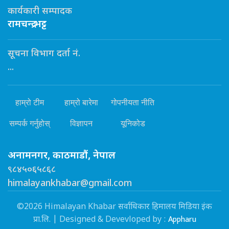
कार्यकारी सम्पादक
रामचन्द्र भट्ट
सूचना विभाग दर्ता नं.
...
हाम्रो टीम
हाम्रो बारेमा
गोपनीयता नीति
सम्पर्क गर्नुहोस्
विज्ञापन
यूनिकोड
अनामनगर, काठमाडौं, नेपाल
९८४५०६५८६८
himalayankhabar@gmail.com
©2026 Himalayan Khabar सर्वाधिकार हिमालय मिडिया इंक
Appharu
प्रा.लि. | Designed & Devevloped by :