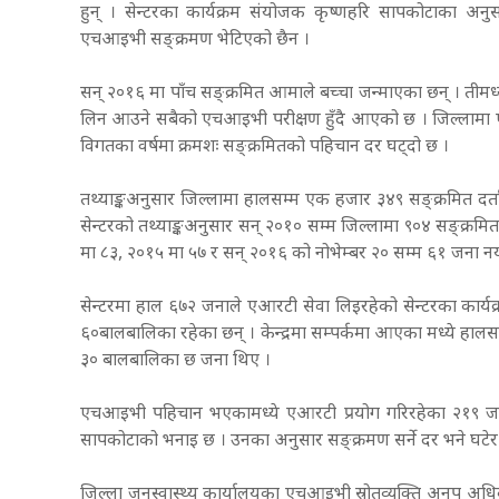
हुन् । सेन्टरका कार्यक्रम संयोजक कृष्णहरि सापकोटाका अन
एचआइभी सङ्क्रमण भेटिएको छैन ।
सन् २०१६ मा पाँच सङ्क्रमित आमाले बच्चा जन्माएका छन् । तीमध्ये स
लिन आउने सबैको एचआइभी परीक्षण हुँदै आएको छ । जिल्लामा ए
विगतका वर्षमा क्रमशः सङ्क्रमितको पहिचान दर घट्दो छ ।
तथ्याङ्कअनुसार जिल्लामा हालसम्म एक हजार ३४९ सङ्क्रमित दर्
सेन्टरको तथ्याङ्कअनुसार सन् २०१० सम्म जिल्लामा ९०४ सङ्क्रम
मा ८३, २०१५ मा ५७ र सन् २०१६ को नोभेम्बर २० सम्म ६१ जना नय
सेन्टरमा हाल ६७२ जनाले एआरटी सेवा लिइरहेको सेन्टरका कार्
६०बालबालिका रहेका छन् । केन्द्रमा सम्पर्कमा आएका मध्ये हाल
३० बालबालिका छ जना थिए ।
एचआइभी पहिचान भएकामध्ये एआरटी प्रयोग गरिरहेका २१९ जना
सापकोटाको भनाइ छ । उनका अनुसार सङ्क्रमण सर्ने दर भने घटेर 
जिल्ला जनस्वास्थ्य कार्यालयका एचआइभी स्रोतव्यक्ति अनुप अधिकार