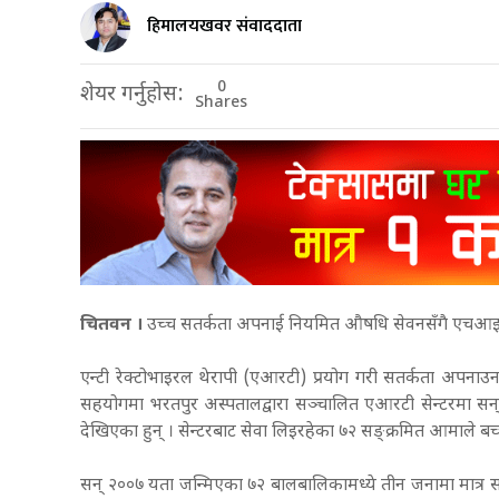
हिमालयखवर संवाददाता
0
शेयर गर्नुहोस:
Shares
चितवन ।
उच्च सतर्कता अपनाई नियमित औषधि सेवनसँगै एचआइभी
एन्टी रेक्टोभाइरल थेरापी (एआरटी) प्रयोग गरी सतर्कता अपन
सहयोगमा भरतपुर अस्पतालद्वारा सञ्चालित एआरटी सेन्टरमा स
देखिएका हुन् । सेन्टरबाट सेवा लिइरहेका ७२ सङ्क्रमित आमाले ब
सन् २००७ यता जन्मिएका ७२ बालबालिकामध्ये तीन जनामा मात्र स