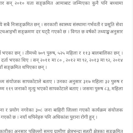
ुसार सन् २०१० यता सङ्क्रमित आमाबाट जन्मिएका कुनै पनि बच्चामा
बै निःसङ्क्रमित छन् । सरकारी स्वास्थ्य संस्थामा गर्भवती र प्रसूति सेवा
चआइभी सङ्क्रमण दर घट्दै गएको छ । विगत छ वर्षको तथ्याङ्कअनुसार
ता भएका छन् । तीमध्ये ७०९ पुरुष, ५२५ महिला र ११३ बालबालिका छन् ।
ित दर्ता भएका थिए । सन् २०११ मा ८० , २०१२ मा ९२, २०१३ मा ९२, २०१४
ाँ सङ्क्रमित थपिएका छन् ।
यक्रम संयोजक सापकोटाले बताए । उनका अनुसार ३१७ महिला ३२ पुरुष र
सम्म ११९ जनाको मृत्यु भएको सापकोटाले बताए । जसमा पुरुष ८३, महिला
 र प्रयोग नगरेका ३०८ जना बाहिरी जिल्ला गएको कार्यक्रम संयोजक
गएको छ । नयाँ थपिनेहरु पनि अधिकांश पुराना रोगी हुन् ।
ीका अनुसार पछिल्लो समय ग्रामीण क्षेत्रभन्दा सहरी क्षेत्रका सङ्क्रमित