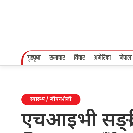
गृहपृष्‍ठ
समाचार
विचार
अमेरिका
नेपाल
स्वास्थ्य / जीवनशैली
एचआइभी सङ्क्र