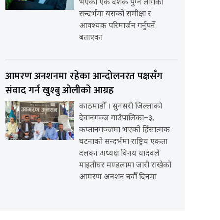
भएको एक दशक पुग्न लागेको
सन्दर्भमा यसको समीक्षा र
आवश्यक परिमार्जन गर्नुपर्ने
बताएका
आमरण अनशनमा रहेका आन्दोलनरत पक्षसँग
संवाद गर्न खुश्बु ओलीको आग्रह
काठमाडौँ । सुनसरी जिल्लाको
देवानगञ्ज गाउँपालिका–३,
कप्तानगञ्जमा भएको हिंसात्मक
घटनाको सन्दर्भमा राष्ट्रिय एकता
दलका अध्यक्ष विनय यादवले
माइतीघर मण्डलामा जारी राखेको
आमरण अनशन नवौँ दिनमा