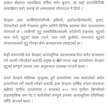
डाक्टर बोलाएर शल्यक्रिया गरौँला भनेर कुराए, तर यहाँ आउनेवित्तिकै
शल्यक्रिया भयो, मलाई यो अस्पतालले जीवनदान नै दियो ।’
केन्द्रमा हाल कार्डियोलोजीतर्फ इसिजी, इकोकाडियोग्राफी, हल्टर,
टीएमटीको साथै नेपालमा दुर्लभ मानिने विभिन्न स्वास्थ्य सेवा सञ्चालनमा
ल्याएको छ । त्यसैगरी मुटु शल्यचिकित्सातर्फ कोरोनरी वाइपास, मुटुको
भल्व फेर्ने, मुटुको प्वाल टाल्ने, रक्त नली फुलेको, जन्मजात मुटुको
रोगलगायतको मुटु रोगका सेवा सञ्चालनमा ल्याइएको छ ।
केही समयपछि यस केन्द्रमा अत्याधुनिक क्याथल्याब सेवा समेत सञ्चालन
गर्न तयारी गरिरहेको बताउँदै प्रमुख डा श्रेष्ठले मानव अङ्ग प्रत्यारोपण केन्द्रमा
मुटुको सम्पूर्ण उपचार तथा अनुसन्धान उपलब्ध गराउने बताए ।
उनले केन्द्रले मस्तिष्क मृत्युबाट हुने प्रत्यारोपण तथा कलेजोको समेत
प्रत्यारोपण गर्ने तयारी गरेको बताउँदै हाल केन्द्रमा वार्षिक रुपमा सयभन्दा
बढीको मृर्गौला प्रत्यारोपण र साताको ४०० जना मृर्गौला बिरामीको
डाइलाइसिस तथा पेट र कलेजोको सम्पूर्ण उपचार अत्याधुनिक प्रविधिबाट
गरिँदै आएको बताए ।