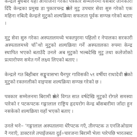
केन्द्रले बुधबार यहाँ आयोजना गरेको पत्रकार सम्मलेनमा यसबारे जानकारी
दिँदै केन्द्रका प्रमुख डा पुकारचन्द्र श्रेष्ठले मुटु उपचार सेवा सुरु गरेको एक
महिना नबित्दै केन्द्रले मुटुको शल्यक्रिया सफलता पूर्वक सम्पन्न गरेको बताए
।
मुटु सेवा सुरु गरेका अस्पतालमध्ये भक्तपुरमा पहिलो र नेपालका सरकारी
अस्पतालमध्ये चाँैथो मुटुको शल्यक्रिया गर्ने अस्पतालका रुपमा केन्द्र
स्थापित भएको बताउँदै उनले अब मुटुको भल्बदेखि मुटु तथा कलेजोको
प्रत्यारोपण समेत गर्ने लक्ष्य लिएको बताए ।
केन्द्रले गत बिहीबार सङ्खुवासभा चैनपुर गाविसकी ५९ वर्षीया राधादेवी श्रेष्ठको
मुटुको रक्तनलीको वाइपास शल्यक्रिया सम्पन्न गरेको छ ।
पत्रकार सम्मेलनमा बिरामी श्रेष्ठले विगत सात वर्षदेखि मुटुको रोगले समस्या
पारेको र पटकपटक गङ्गालाल राष्ट्रिय हृदयरोग केन्द्र बाँसबारीमा जाँदा हुन
नसकेको शल्यक्रिया यहाँ भएको बताए ।
उनले भने– ‘गङ्गालाल अस्पतालमा धेरैपटक गएँ, तीनपटक त एनजिओग्राम
नै गराएँ, डाक्टरले तपाइँजस्ता दुई÷चारजना बिरामी भेला पारेपछि भारतबाट