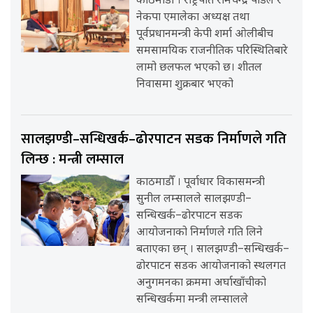
काठमाडौँ । राष्ट्रपति रामचन्द्र पौडेल र
नेकपा एमालेका अध्यक्ष तथा
पूर्वप्रधानमन्त्री केपी शर्मा ओलीबीच
समसामयिक राजनीतिक परिस्थितिबारे
लामो छलफल भएको छ। शीतल
निवासमा शुक्रबार भएको
सालझण्डी–सन्धिखर्क–ढोरपाटन सडक निर्माणले गति
लिन्छ : मन्त्री लम्साल
काठमाडौँ । पूर्वाधार विकासमन्त्री
सुनील लम्सालले सालझण्डी–
सन्धिखर्क–ढोरपाटन सडक
आयोजनाको निर्माणले गति लिने
बताएका छन् । सालझण्डी–सन्धिखर्क–
ढोरपाटन सडक आयोजनाको स्थलगत
अनुगमनका क्रममा अर्घाखाँचीको
सन्धिखर्कमा मन्त्री लम्सालले