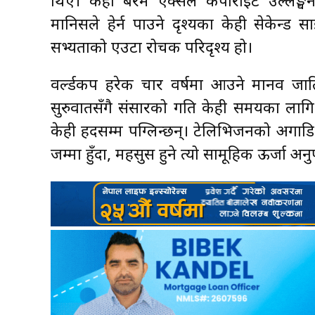
थिएँ। केही बेरमै एक्सले कपीराइट उल्लङ्घ
मानिसले हेर्न पाउने दृश्यका केही सेकेन्ड
सभ्यताको एउटा रोचक परिदृश्य हो।
वर्ल्डकप हरेक चार वर्षमा आउने मानव जात
सुरुवातसँगै संसारको गति केही समयका लागि 
केही हदसम्म पग्लिन्छन्। टेलिभिजनको अगाडि ब
जम्मा हुँदा, महसुस हुने त्यो सामूहिक ऊर्जा अनु