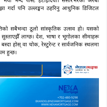
न भयो भन्दै पोस्ट हटाइदियो। संसारभरका अरबौँ
 साझा गर्दा पनि उल्लङ्घन ठहरिनु आधुनिक डिजिटल
िको सबैभन्दा ठूलो सांस्कृतिक उत्सव हो। यसको
सुस्ताएझैँ लाग्छ। देश, भाषा र भूगोलका सीमाहरू
स्दा होस् वा चोक, रेस्टुरेन्ट र सार्वजनिक स्थलमा
पम हुन्छ।