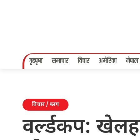
गृहपृष्‍ठ
समाचार
विचार
अमेरिका
नेपाल
विचार / ब्लग
वर्ल्डकप: खेलह