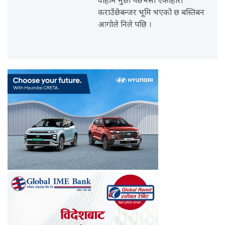
वाहामै मुर्छा पर्छेभैँसी एकोहोरो
कराउँछेबन्जर भूमि भएको छ बस्तिबन
आगोले निले पछि ।