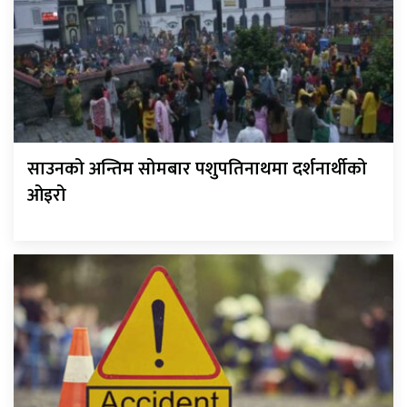
साउनको अन्तिम सोमबार पशुपतिनाथमा दर्शनार्थीको
ओइरो