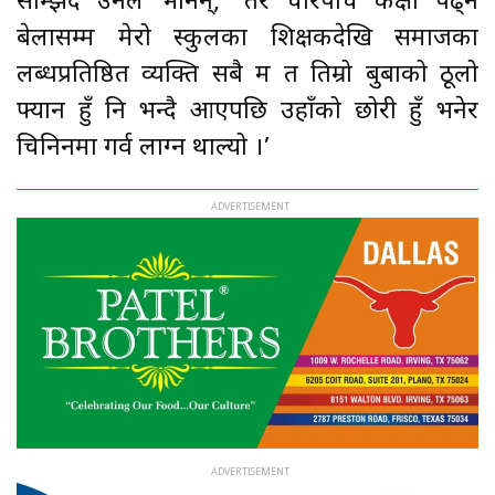
सम्झिँदै उनले भनिन्, ‘तर चारपाँच कक्षा पढ्ने
बेलासम्म मेरो स्कुलका शिक्षकदेखि समाजका
लब्धप्रतिष्ठित व्यक्ति सबै म त तिम्रो बुबाको ठूलो
फ्यान हुँ नि भन्दै आएपछि उहाँको छोरी हुँ भनेर
चिनिनमा गर्व लाग्न थाल्यो ।’