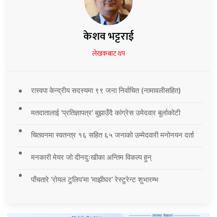
केशव भट्टराई
लेखकबाट थप
रास्वपा केन्द्रीय सदस्यमा ९९ जना निर्वाचित (नामावलीसहित)
मतदातालाई ‘प्रतिज्ञापत्र’ बुझाउँदै कांग्रेस उमेदवार बुर्लाकोटी
चितवनमा स्वतन्त्र १६ सहित ६५ जनाको उम्मेदवारी मनोनयन दर्ता
मनकारी मेयर जो दीनदुःखीका अन्तिम विकल्प हुन्
पाँचतारे ‘रोयल टुलिप’मा ‘माझीघर’ रेस्टुरेन्ट शुभारम्भ