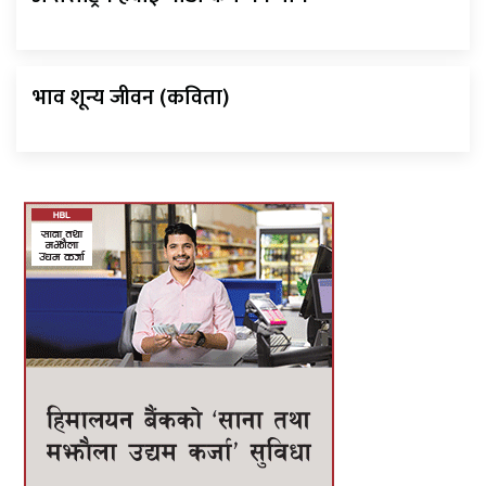
भाव शून्य जीवन (कविता)