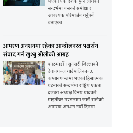
भएको एक दशक पुग्न लागेको
सन्दर्भमा यसको समीक्षा र
आवश्यक परिमार्जन गर्नुपर्ने
बताएका
आमरण अनशनमा रहेका आन्दोलनरत पक्षसँग
संवाद गर्न खुश्बु ओलीको आग्रह
काठमाडौँ । सुनसरी जिल्लाको
देवानगञ्ज गाउँपालिका–३,
कप्तानगञ्जमा भएको हिंसात्मक
घटनाको सन्दर्भमा राष्ट्रिय एकता
दलका अध्यक्ष विनय यादवले
माइतीघर मण्डलामा जारी राखेको
आमरण अनशन नवौँ दिनमा