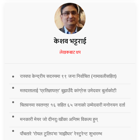
केशव भट्टराई
लेखकबाट थप
रास्वपा केन्द्रीय सदस्यमा ९९ जना निर्वाचित (नामावलीसहित)
मतदातालाई ‘प्रतिज्ञापत्र’ बुझाउँदै कांग्रेस उमेदवार बुर्लाकोटी
चितवनमा स्वतन्त्र १६ सहित ६५ जनाको उम्मेदवारी मनोनयन दर्ता
मनकारी मेयर जो दीनदुःखीका अन्तिम विकल्प हुन्
पाँचतारे ‘रोयल टुलिप’मा ‘माझीघर’ रेस्टुरेन्ट शुभारम्भ