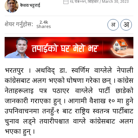
१६ चैत्र २०७९, बिहिबार / March 30, 2023
केशव भट्टराई
2.4k
शेयर गर्नुहोस:
Shares
भरतपुर । अर्थविद् डा‍. स्वर्णिम वाग्लेले नेपाली
कांग्रेसबाट अलग भएको घोषणा गरेका छन् । कांग्रेस
नेताहरूलाई पत्र पठाएर वाग्लेले पार्टी छाडेको
जानकारी गराएका हुन् । आगामी वैशाख १० मा हुने
उपनिर्वाचनमा तनहुँ-१ बाट राष्ट्रिय स्वतन्त्र पार्टीबाट
चुनाव लड्ने तयारीपश्चात वाग्ले कांग्रेसबाट अलग
भएका हुन् ।