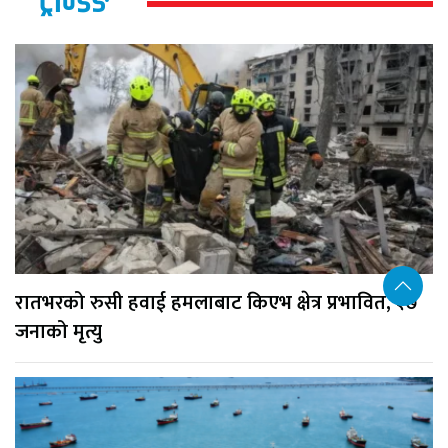
ट्रेन्डिङ
रातभरको रुसी हवाई हमलाबाट किएभ क्षेत्र प्रभावित, १७
जनाको मृत्यु