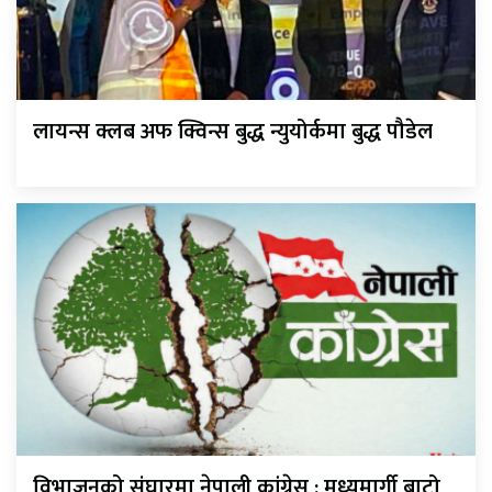
लायन्स क्लब अफ क्विन्स बुद्ध न्युयोर्कमा बुद्ध पौडेल
विभाजनको संघारमा नेपाली कांग्रेस : मध्यमार्गी बाटो