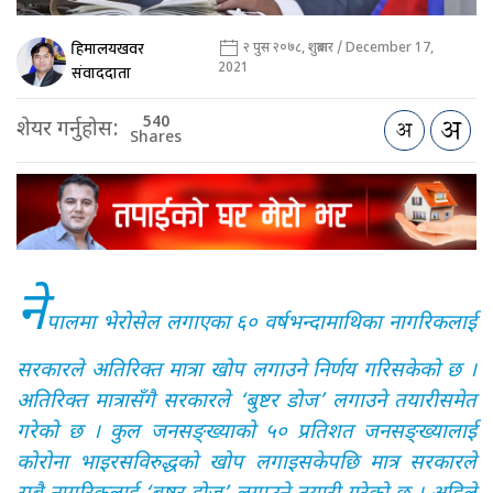
हिमालयखवर
२ पुस २०७८, शुक्रबार / December 17,
2021
संवाददाता
540
शेयर गर्नुहोस:
Shares
ने
पालमा भेरोसेल लगाएका ६० वर्षभन्दामाथिका नागरिकलाई
सरकारले अतिरिक्त मात्रा खोप लगाउने निर्णय गरिसकेको छ ।
अतिरिक्त मात्रासँगै सरकारले ‘बुष्टर डोज’ लगाउने तयारीसमेत
गरेको छ । कुल जनसङ्ख्याको ५० प्रतिशत जनसङ्ख्यालाई
कोरोना भाइरसविरुद्धको खोप लगाइसकेपछि मात्र सरकारले