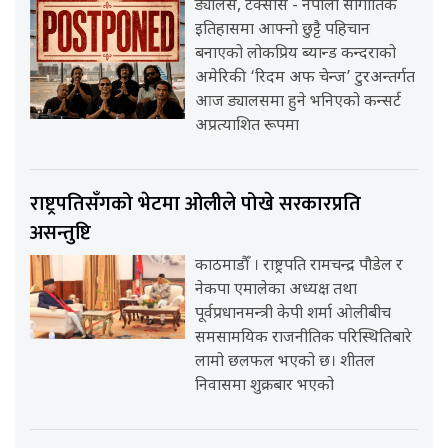
ड्यालस, टेक्सास - नेपाली सांगीतिक
इतिहासमा आफ्नो छुट्टै पहिचान
बनाएको लोकप्रिय ब्यान्ड कन्दराको
अमेरिकी ‘रिदम अफ चेन्ज’ टुरअन्तर्गत
आज ड्यालसमा हुने भनिएको कन्सर्ट
अप्रत्याशित रूपमा
राष्ट्रपतिसँगको भेटमा ओलीले पोखे सरकारप्रति
असन्तुष्टि
काठमाडौँ । राष्ट्रपति रामचन्द्र पौडेल र
नेकपा एमालेका अध्यक्ष तथा
पूर्वप्रधानमन्त्री केपी शर्मा ओलीबीच
समसामयिक राजनीतिक परिस्थितिबारे
लामो छलफल भएको छ। शीतल
निवासमा शुक्रबार भएको