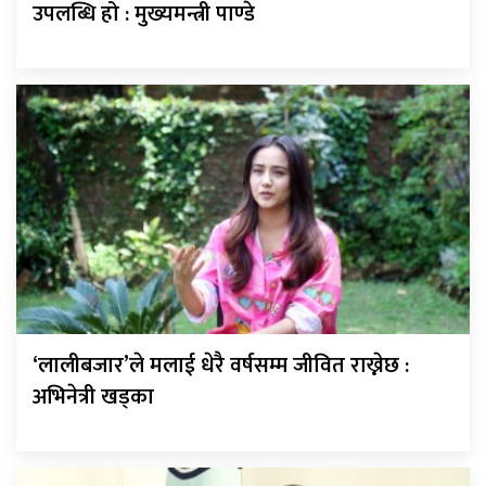
उपलब्धि हो : मुख्यमन्त्री पाण्डे
‘लालीबजार’ले मलाई धेरै वर्षसम्म जीवित राख्नेछ :
अभिनेत्री खड्का