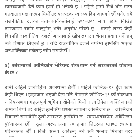
स्वास्थ्यकर्मी दिने काम हाम्रो हो भनेको छु । पहिले हामी सिधै भोट माग्न
मतदातासमक्ष गएका थियौँ तर यसपटक स्वास्थ्य दिन आएको छौँ भनेर सबै
राजनीतिक दलका नेता–कार्यकर्तालाई ५००–७०० मात्रा खोप निश्चित
तापक्रममा राखेर जानुहोस् भनेर अनुरोध गरेको छु । मलाई लाग्छ केही
दिनपछि राजनीतिक दलले जनतालाई खोप लगाउन चेतना प्रदान गर्ने छन्
भन्ने विश्वास लिएको छु । यदि राजनीतिक दलले नगरेमा हामीसँग भएका
जनशक्तिबाट सबैलाई खोप लगाउँछौँ ।
४) कोरोनाको ओमिक्रोन भेरियन्ट रोकथाम गर्न सरकारको योजना
के छ ?
हामी अहिले ज्ञानविहीन अवस्थामा छैनौँ । पहिले कोभिड–१९ हुँदा खोप
केही थिएन । हाहाकार भएको बेला पनि नेपालले कोभिड–१९ को रोकथाम
र नियन्त्रणमा महत्वपूर्ण भूमिका खेलेको थियो । त्यतिबेला अक्सिजनको
अभाव थियो तर अहिले हामीसँग प्रशस्त्र मात्रामा अक्सिजन छ । अक्सिजन
निकाल्ने सानादेखि ठूलो उपकरण हामीसँग छ । स्वास्थ्यचौकीमा अक्सिजन
पु¥याएका छौँ । ठूला अस्पतालमा १० हजार लिटरका प्लाण्ट स्थापना
गरिसकेका छौँ । निजी संस्था आउँछन् भने सबै भन्सार मिनाहा गरेर