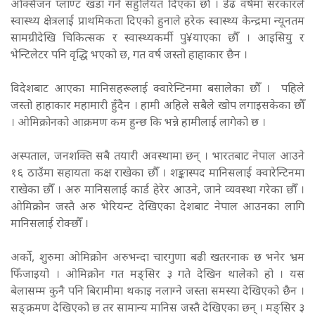
अक्सिजन प्लाण्ट खडा गर्न सहुलियत दिएका छौँ । डेढ वर्षमा सरकारले
स्वास्थ्य क्षेत्रलाई प्राथमिकता दिएको हुनाले हरेक स्वास्थ्य केन्द्रमा न्यूनतम
सामग्रीदेखि चिकित्सक र स्वास्थ्यकर्मी पु¥याएका छौँ । आइसियु र
भेन्टिलेटर पनि वृद्धि भएको छ, गत वर्ष जस्तो हाहाकार छैन ।
विदेशबाट आएका मानिसहरूलाई क्वारेन्टिनमा बसालेका छौँ । पहिले
जस्तो हाहाकार महामारी हुँदैन । हामी अहिले सबैले खोप लगाइसकेका छौँ
। ओमिक्रोनको आक्रमण कम हुन्छ कि भन्ने हामीलाई लागेको छ ।
अस्पताल, जनशक्ति सबै तयारी अवस्थामा छन् । भारतबाट नेपाल आउने
१६ ठाउँमा सहायता कक्ष राखेका छौँ । शङ्कास्पद मानिसलाई क्वारेन्टिनमा
राखेका छौँ । अरु मानिसलाई कार्ड हेरेर आउने, जाने व्यवस्था गरेका छौँ ।
ओमिक्रोन जस्तै अरु भेरियन्ट देखिएका देशबाट नेपाल आउनका लागि
मानिसलाई रोक्छौँ ।
अर्को, शुरुमा ओमिक्रोन अरुभन्दा चारगुणा बढी खतरनाक छ भनेर भ्रम
फिँजाइयो । ओमिक्रोन गत मङ्सिर ३ गते देखिन थालेको हो । यस
बेलासम्म कुनै पनि बिरामीमा थकाइ नलाग्ने जस्ता समस्या देखिएको छैन ।
सङ्क्रमण देखिएको छ तर सामान्य मानिस जस्तै देखिएका छन् । मङ्सिर ३