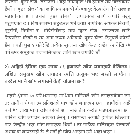
खण्डमा ‘बुष्टर डोज’ लगाउँछौँ । यही मितिदेखि भन्ने हामीले तय गरिसकेका
छैनौँ । ‘बुष्टर डोजर’ का लागि प्रधानमन्त्री शेरबहादुर देउवासँग मेरो सल्लाह
भइसकेको छ । उहाँले ‘बुष्टर डोजर’ लगाउनका लागि अगाडि बढ्नू
भन्नुभएको छ । विश्व स्वास्थ्य सङ्गठनले भने ज्येष्ठ नागरिक, अशक्त बिरामी,
मुटुरोगी, मिर्गौला र दीर्घरोगीलाई मात्र ‘बुष्टर डोज’ लगाउनका लागि
सिफारिस गरेको छ तर आम रुपमा अनिवार्य ‘बुष्टर डोज’ दिनुपर्छ भनेको
छैन । यही पुस ४ गतेदेखि प्रत्येक स्कुलमा खोप केन्द्र राखेर १२ देखि १७
वर्ष उमेर समूहका बालबालिकाका लागि खोप लगाउँदै छौँ ।
२) अहिले दैनिक एक लाख ८६ हजारले खोप लगाएको देखिन्छ ।
लक्षित समुदाय खोप लगाउन त्यत्ति उत्सुक भए जस्तो लाग्दैन ।
घरदैलामा नै खोप लगाउने केही योजना छ ?
-शहरी क्षेत्रमा ८० प्रतिशतभन्दा माथिका मानिसले खोप लगाइसकेका छन्
तर ग्रामीण भेगमा ३५ प्रतिशतले मात्र खोप लगाएका छन् । हामीसँग अझै
पनि ७० लाख मात्रा खोप रहेको छ । साढे तीन करोड पाइपलाइनमा छ ।
मानिस खोप लगाउन आएका छैनन् । यसभन्दा अगाडि हामीले जिल्लामा
मात्र केन्द्रीत भएर खोप लगाएका थियौँ । तर गाउँका मानिसहरु चेतनाको
अभाव वा लापरवाही के ले गर्दा हो खोप आएनन त्यो थाहा भएन ।