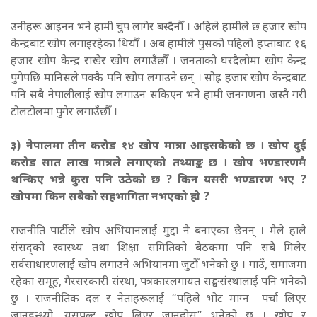
उनीहरू आइनन भने हामी चुप लागेर बस्दैनौँ । अहिले हामीले छ हजार खोप
केन्द्रबाट खोप लगाइरहेका थियौँ । अब हामीले पुसको पहिलो हप्ताबाट १६
हजार खोप केन्द्र राखेर खोप लगाउँछौँ । जनताको घरदैलोमा खोप केन्द्र
पुगेपछि मानिसले पक्कै पनि खोप लगाउने छन् । सोह्र हजार खोप केन्द्रबाट
पनि सबै नेपालीलाई खोप लगाउन सकिएन भने हामी जनगणना जस्तै गरी
टोलटोलमा पुगेर लगाउँछौँ ।
३) नेपालमा तीन करोड १४ खोप मात्रा आइसकेको छ । खोप दुई
करोड सात लाख मात्रले लगाएको तथ्याङ्क छ । खोप भण्डारणमै
थन्किए भन्ने कुरा पनि उठेको छ ? किन यसरी भण्डारण भए ?
खोपमा किन सबैको सहभागिता नभएको हो ?
राजनीति पार्टीले खोप अभियानलाई मुद्दा नै बनाएका छैनन् । मैले हालै
संसद्को स्वास्थ्य तथा शिक्षा समितिको बैठकमा पनि सबै मिलेर
सर्वसाधारणलाई खोप लगाउने अभियानमा जुटौँ भनेको छु । गाउँ, समाजमा
रहेका समूह, गैरसरकारी संस्था, पत्रकारलगायत सङ्घसंस्थालाई पनि भनेको
छु । राजनीतिक दल र नेताहरूलाई “पहिले भोट माग्न पर्चा लिएर
जानुहुन्थ्यो, यसपल्ट खोप लिएर जानुहोस्” भनेको छु । खोप र