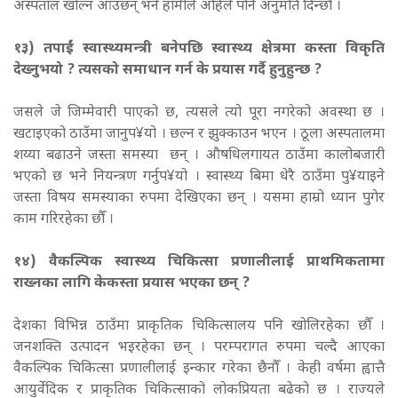
अस्पताल खोल्न आउँछन् भने हामीले अहिले पनि अनुमति दिन्छौँ ।
१
३
) तपाईं स्वास्थ्यमन्त्री बनेपछि स्वास्थ्य क्षेत्रमा कस्ता विकृति
देख्नुभयो ? त्यसको समाधान गर्न के प्रयास गर्दै हुनुहुन्छ ?
जसले जे जिम्मेवारी पाएको छ, त्यसले त्यो पूरा नगरेको अवस्था छ ।
खटाइएको ठाउँमा जानुप¥यो । छल्न र झुक्काउन भएन । ठूला अस्पतालमा
शय्या बढाउने जस्ता समस्या छन् । औषधिलगायत ठाउँमा कालोबजारी
भएको छ भने नियन्त्रण गर्नुप¥यो । स्वास्थ्य बिमा धेरै ठाउँमा पु¥याइने
जस्ता विषय समस्याका रुपमा देखिएका छन् । यसमा हाम्रो ध्यान पुगेर
काम गरिरहेका छौँ ।
१
४
) वैकल्पिक स्वास्थ्य चिकित्सा प्रणालीलाई प्राथमिकतामा
राख्नका लागि केकस्ता प्रयास भएका छन् ?
देशका विभिन्न ठाउँमा प्राकृतिक चिकित्सालय पनि खोलिरहेका छौँ ।
जनशक्ति उत्पादन भइरहेका छन् । परम्परागत रुपमा चल्दै आएका
वैकल्पिक चिकित्सा प्रणालीलाई इन्कार गरेका छैनौँ । केही वर्षमा ह्वात्तै
आयुर्वेदिक र प्राकृतिक चिकित्साको लोकप्रियता बढेको छ । राज्यले