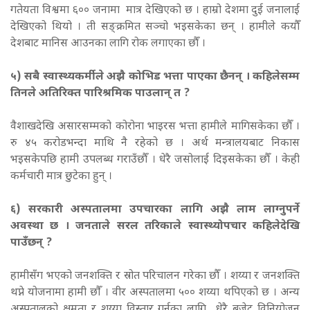
गतेयता विश्वमा ६०० जनामा मात्र देखिएको छ । हाम्रो देशमा दुई जनालाई
देखिएको थियो । ती सङ्क्रमित सञ्चो भइसकेका छन् । हामीले कयौँ
देशबाट मानिस आउनका लागि रोक लगाएका छौँ ।
५) सबै स्वास्थ्यकर्मीले अझै कोभिड भत्ता पाएका छैनन् । कहिलेसम्म
तिनले अतिरिक्त पारिश्रमिक पाउलान् त ?
वैशाखदेखि असारसम्मको कोरोना भाइरस भत्ता हामीले मागिसकेका छौँ ।
रु ४५ करोडभन्दा माथि नै रहेको छ । अर्थ मन्त्रालयबाट निकास
भइसकेपछि हामी उपलब्ध गराउँछौँ । धेरै जसोलाई दिइसकेका छौँ । केही
कर्मचारी मात्र छुटेका हुन् ।
६) सरकारी अस्पतालमा उपचारका लागि अझै लाम लाग्नुपर्ने
अवस्था छ । जनताले सरल तरिकाले स्वास्थ्योपचार कहिलेदेखि
पाउँछन् ?
हामीसँग भएको जनशक्ति र स्रोत परिचालन गरेका छौँ । शय्या र जनशक्ति
थप्ने योजनामा हामी छौँ । वीर अस्पतालमा ५०० शय्या थपिएको छ । अन्य
अस्पतालको क्षमता र शय्या विस्तार गर्नका लागि धेरै बजेट विनियोजन