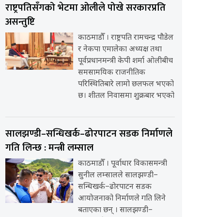
राष्ट्रपतिसँगको भेटमा ओलीले पोखे सरकारप्रति
असन्तुष्टि
काठमाडौँ । राष्ट्रपति रामचन्द्र पौडेल
र नेकपा एमालेका अध्यक्ष तथा
पूर्वप्रधानमन्त्री केपी शर्मा ओलीबीच
समसामयिक राजनीतिक
परिस्थितिबारे लामो छलफल भएको
छ। शीतल निवासमा शुक्रबार भएको
सालझण्डी–सन्धिखर्क–ढोरपाटन सडक निर्माणले
गति लिन्छ : मन्त्री लम्साल
काठमाडौँ । पूर्वाधार विकासमन्त्री
सुनील लम्सालले सालझण्डी–
सन्धिखर्क–ढोरपाटन सडक
आयोजनाको निर्माणले गति लिने
बताएका छन् । सालझण्डी–