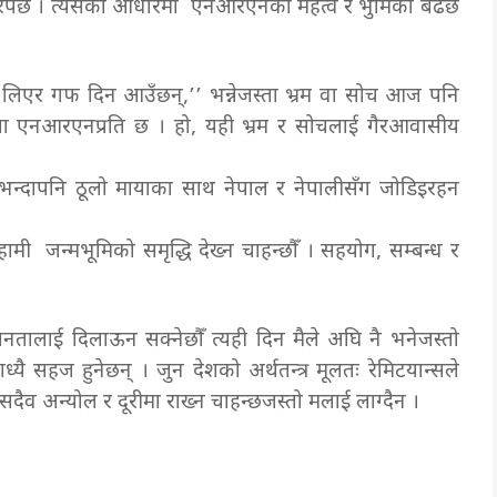
 भरपर्छ । त्यसैका आधारमा एनआरएनको महत्व र भुमिका बढछ
ा लिएर गफ दिन आउँछन्,’’ भन्नेजस्ता भ्रम वा सोच आज पनि
ा एनआरएनप्रति छ । हो, यही भ्रम र सोचलाई गैरआवासीय
 भन्दापनि ठूलो मायाका साथ नेपाल र नेपालीसँग जोडिइरहन
हामी जन्मभूमिको समृद्धि देख्न चाहन्छौँ । सहयोग, सम्बन्ध र
नतालाई दिलाऊन सक्नेछौँ त्यही दिन मैले अघि नै भनेजस्तो
 सहज हुनेछन् । जुन देशको अर्थतन्त्र मूलतः रेमिटयान्सले
व अन्योल र दूरीमा राख्न चाहन्छजस्तो मलाई लाग्दैन ।