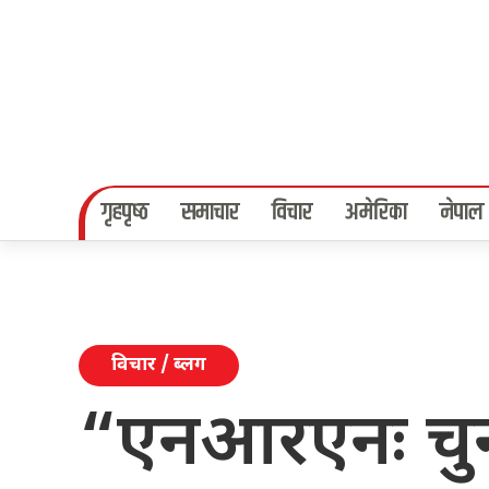
गृहपृष्‍ठ
समाचार
विचार
अमेरिका
नेपाल
विचार / ब्लग
“एनआरएनः चुन