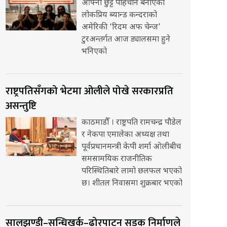
आफ्नो छुट्टै पहिचान बनाएको
लोकप्रिय ब्यान्ड कन्दराको
अमेरिकी ‘रिदम अफ चेन्ज’
टुरअन्तर्गत आज ड्यालसमा हुने
भनिएको
राष्ट्रपतिसँगको भेटमा ओलीले पोखे सरकारप्रति
असन्तुष्टि
काठमाडौँ । राष्ट्रपति रामचन्द्र पौडेल
र नेकपा एमालेका अध्यक्ष तथा
पूर्वप्रधानमन्त्री केपी शर्मा ओलीबीच
समसामयिक राजनीतिक
परिस्थितिबारे लामो छलफल भएको
छ। शीतल निवासमा शुक्रबार भएको
सालझण्डी–सन्धिखर्क–ढोरपाटन सडक निर्माणले