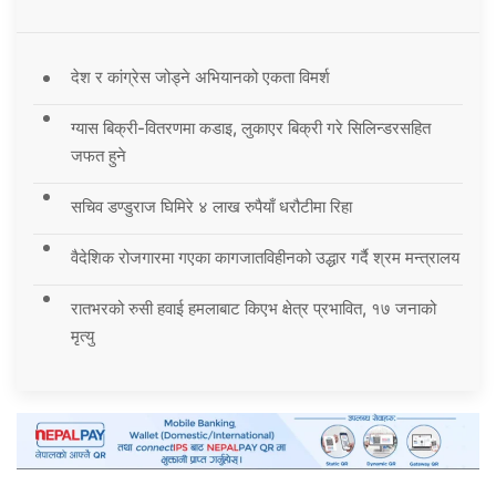
देश र कांग्रेस जोड्ने अभियानको एकता विमर्श
ग्यास बिक्री-वितरणमा कडाइ, लुकाएर बिक्री गरे सिलिन्डरसहित
जफत हुने
सचिव डण्डुराज घिमिरे ४ लाख रुपैयाँ धरौटीमा रिहा
वैदेशिक रोजगारमा गएका कागजातविहीनको उद्धार गर्दै श्रम मन्त्रालय
रातभरको रुसी हवाई हमलाबाट किएभ क्षेत्र प्रभावित, १७ जनाको
मृत्यु