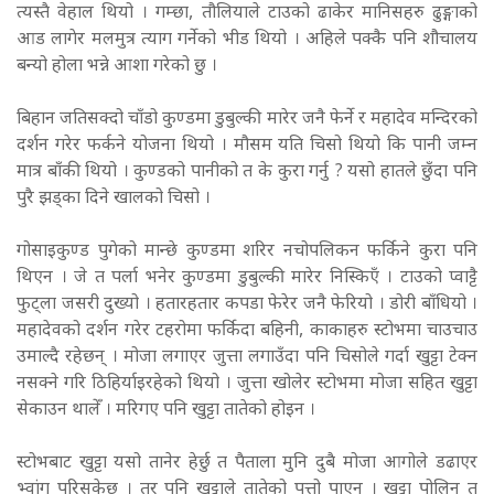
त्यस्तै वेहाल थियो । गम्छा, तौलियाले टाउको ढाकेर मानिसहरु ढुङ्गाको
आड लागेर मलमुत्र त्याग गर्नेको भीड थियो । अहिले पक्कै पनि शौचालय
बन्यो होला भन्ने आशा गरेको छु ।
बिहान जतिसक्दो चाँडो कुण्डमा डुबुल्की मारेर जनै फेर्ने र महादेव मन्दिरको
दर्शन गरेर फर्कने योजना थियो । मौसम यति चिसो थियो कि पानी जम्न
मात्र बाँकी थियो । कुण्डको पानीको त के कुरा गर्नु ? यसो हातले छुँदा पनि
पुरै झड्का दिने खालको चिसो ।
गोसाइकुण्ड पुगेको मान्छे कुण्डमा शरिर नचोपलिकन फर्किने कुरा पनि
थिएन । जे त पर्ला भनेर कुण्डमा डुबुल्की मारेर निस्किएँ । टाउको प्वाट्टै
फुट्ला जसरी दुख्यो । हतारहतार कपडा फेरेर जनै फेरियो । डोरी बाँधियो ।
महादेवको दर्शन गरेर टहरोमा फर्किदा बहिनी, काकाहरु स्टोभमा चाउचाउ
उमाल्दै रहेछन् । मोजा लगाएर जुत्ता लगाउँदा पनि चिसोले गर्दा खुट्टा टेक्न
नसक्ने गरि ठिहिर्याइरहेको थियो । जुत्ता खोलेर स्टोभमा मोजा सहित खुट्टा
सेकाउन थालेँ । मरिगए पनि खुट्टा तातेको होइन ।
स्टोभबाट खुट्टा यसो तानेर हेर्छु त पैताला मुनि दुबै मोजा आगोले डढाएर
भ्वांग परिसकेछ । तर पनि खुट्टाले तातेको पत्तो पाएन । खुट्टा पोलिनु त