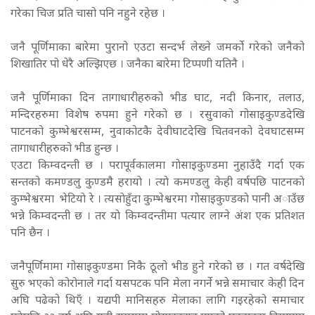
गरेका चिज प्रति चासो पनि नहुने रहेछ ।
जनै पूर्णिमाका बारेमा पुरानो एउटा सन्दर्भ लेख्ने जमर्को गरेको जनैको
शिखातिर पो धेरै अल्झिएछ । जनैका बारेमा टिप्पणी यतिनै ।
जनै पूर्णिमाका दिन तागाधारीहरुको भीड घाट, नदी किनार, तलाउ,
मन्दिरहरुमा विशेष रुपमा हुने गरेको छ । रसुवाको गोसाइकुण्डदेखि
पाटनको कुम्भेश्वरसम्म, नुवाकोटकै देवीघाटदेखि चितवनको देवघाटसम्म
तागाधारीहरुको भीड हुन्छ ।
एउटा किम्वदन्ती छ । परापूर्वकालमा गाेसाइकुण्डमा नुहाउँदै गर्दा एक
सन्तको कमण्डलु कुण्डमै हरायाे । त्याे कमण्डलु केही वर्षपछि पाटनकाे
कुम्भेश्वरमा भेटियाे रे । त्यसाेहुँदा कुम्भेश्वरमा गाेसाइकुण्डकाे पानी अाउँछ
भन्ने किम्वदन्ती छ । तर याे किम्वदन्तीमा पत्यार लाग्ने अंश एक प्रतिशत
पनि छैन ।
जनैपूर्णिमामा गोसाइकुण्डमा निकै ठूलो भीड हुने गरेको छ । गत वर्षदेखि
सुरु भएको कोरोनाले गर्दा यसपटक पनि मेला नगर्ने भन्ने समाचार केही दिन
अघि पढेको थिएँ । यद्यपी मानिसहरु मेलाका लागि गइरहेको समाचार