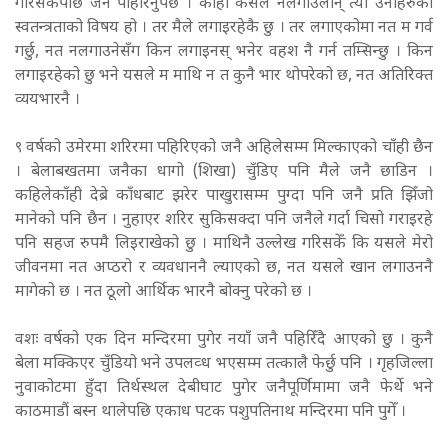
गरिसकेपछि जनै पहिरिनुपर्छ । कोही कसैले नलगाउलान् त्यो उनीहरुको
स्वतन्त्रताको विषय हो । तर मैले लगाइरहेकै छु । तर लगाएकोमा नत म गर्व
गर्छु, नत नलगाउनेसँग किन लगाइनस् भनेर वहश नै गर्न तम्सिन्छु । किन
लगाइरहेको छु भने यसले म माथि न त कुनै भार थोपरेको छ, नत अतिरिक्त
व्ययभारनै ।
९ वर्षको उमेरमा शरिरमा पहिरिएको जनै अहिलेसम्म मिल्काएको चाँही छैन
। बेलाबखतमा जनैका धागो (शिखा) चुँडिए पनि मैले जनै छाडिन ।
कहिलेकाँही देब्रे काँधबाट झरेर पाखुरासम्म पुग्दा पनि जनै प्रति झिँजो
मानेको पनि छैन । नुहाएर शरिर सुकिसक्दा पनि जनैले गर्दा चिसो गराइरहे
पनि सहज रुपमै लिइराखेको छु । माथिनै उल्लेख गरिसकेँ कि यसले मेरो
जीवनमा नत अप्ठरो र व्यवधाननै ल्याएको छ, नत यसले खान लगाउननै
मागेको छ । नत ठूलो आर्थिक भारनै बोक्नु परेको छ ।
वशः वर्षको एक दिन मन्दिरमा पुगेर नयाँ जनै पहिरिँदै आएको छु । कुनै
बेला मक्किएर चुँडियो भने उपलव्ध भएसम्म तत्कालै फेर्छु पनि । गृहजिल्ला
नुवाकोटमा हुँदा तिर्थस्थल देबीघाट पुगेर जनैपूर्णिमामा जनै फेर्थे भने
काठमाडौं बस्न थालेपछि एकाध पटक पशुपतिनाथ मन्दिरमा पनि पुगेँ ।