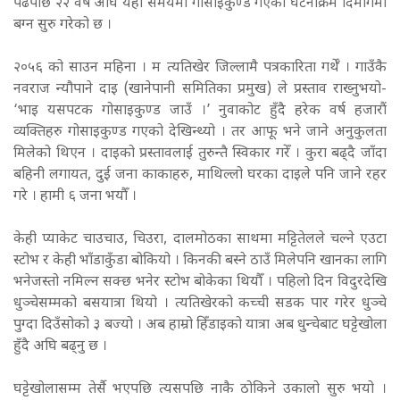
पढेपछि २२ वर्ष अघि यही समयमा गोसाइकुण्ड गएको घटनाक्रम दिमागमा
बग्न सुरु गरेको छ ।
२०५६ को साउन महिना । म त्यतिखेर जिल्लामै पत्रकारिता गर्थेँ । गाउँकै
नवराज न्यौपाने दाइ (खानेपानी समितिका प्रमुख) ले प्रस्ताव राख्नुभयो-
‘भाइ यसपटक गोसाइकुण्ड जाउँ ।’ नुवाकोट हुँदै हरेक वर्ष हजारौं
व्यक्तिहरु गोसाइकुण्ड गएको देखिन्थ्यो । तर आफू भने जाने अनुकुलता
मिलेको थिएन । दाइको प्रस्तावलाई तुरुन्तै स्विकार गरेँ । कुरा बढ्दै जाँदा
बहिनी लगायत, दुई जना काकाहरु, माथिल्लो घरका दाइले पनि जाने रहर
गरे । हामी ६ जना भयौँ ।
केही प्याकेट चाउचाउ, चिउरा, दालमोठका साथमा मट्टितेलले चल्ने एउटा
स्टोभ र केही भाँडाकुँडा बोकियो । किनकी बस्ने ठाउँ मिलेपनि खानका लागि
भनेजस्तो नमिल्न सक्छ भनेर स्टोभ बोकेका थियौँ । पहिलो दिन विदुरदेखि
धुञ्चेसम्मको बसयात्रा थियो । त्यतिखेरको कच्ची सडक पार गरेर धुञ्चे
पुग्दा दिउँसोको ३ बज्यो । अब हाम्रो हिँडाइको यात्रा अब धुन्चेबाट घट्टेखोला
हुँदै अघि बढ्नु छ ।
घट्टेखोलासम्म तेर्सै भएपछि त्यसपछि नाकै ठोकिने उकालो सुरु भयो ।