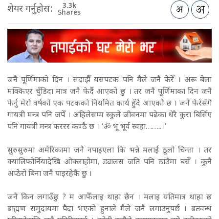
3.3k
शेयर गर्नुहोस:
Shares
जनै पूर्णिमाको दिन । सदाझैँ यसपटक पनि मैले जनै फेरेँ । अरू बेला
मक्किएर चुँडिदा मात्र जनै फेर्दै आएको छु । तर जनै पूर्णिमाका दिन जनै
फेर्नु मेरो वर्षको एक पटकको नियमित कार्य हुँदै आएको छ । जनै फेरेसँगै
गायत्री मन्त्र पनि जपेँ । अहिलेसम्म स्कुले जीवनमा पढेका धेरै कुरा बिर्सिए
पनि गायत्री मन्त्र फररर कण्ठै छ । ‘ॐ भू भूर्व स्वहा……..।’
सुरुसुरुमा अमेरिकामा जनै नपाइएला कि भन्ने मलाई ठूलो चिन्ता । तर
क्यालिफोर्नियादेखि ओक्लाहोमा, ड्यालस जति पनि ठाउँमा बसेँ । कुनै
अप्ठेरो बिना जनै पाइरहेकै छु ।
जनै किन लगाउँछु ? म आफैँलाइ थाहा छैन । मलाइ यतिमात्र थाहा छ
ब्राह्मण समुदायमा पैदा भएको हुनाले मैले जनै लगाउनुपर्छ । ब्रतवन्ध