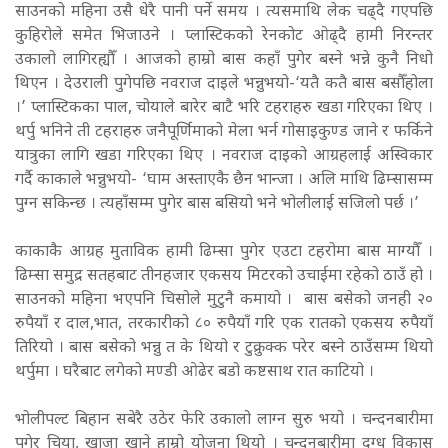
साउनको महिना उसै धेरै पानी पर्ने समय । त्यसमाथि लेक चढ्दै गएपछि
कुहिरोले समेत भिजाउने । प्लास्टिकको रेनकोट ओढ्दै हामी निरन्तर
उकालो लागिरह्यौँ । आजको हाम्रो बास कहाँ पुगेर बस्ने भन्ने कुनै निधो
थिएन । देउराली पुगेपछि नवराज दाइले भन्नुभयो-‘यतै कतै बास बसौँहोला
।’ प्लास्टिकका पाल, चोयाले बारेर बाटै भरि टहराहरु खडा गरिएका थिए ।
थर्पु भनिने ती टहराहरु जनैपूर्णिमाको मेला भर्न गोसाइकुण्ड जाने र फर्किने
यात्रुका लागि खडा गरिएका थिए । नवराज दाइको आग्रहलाई अस्विकार
गर्दै काकाले भन्नुभयो- ‘घाम अस्ताएकै छैन भान्जा । अलि माथि ढिम्सासम्म
पुग्न सकिन्छ । त्यहाँसम्म पुगेर बास बसियो भने भोलीलाई सजिलो पर्छ ।’
काकाकै आग्रह मुताविक हामी ढिम्सा पुगेर एउटा टहरोमा बास माग्यौँ ।
ढिम्सा समुद्र सतहबाट तीनहजार एकसय मिटरको उचाईमा रहेको ठाउँ हो ।
साउनको महिना भएपनि चिसोले मुटुनै कमायो । बास बसेको जनही २०
रुपैयाँ र दाल,भात, तरकारीको ८० रुपैयाँ गरि एक रातको एकसय रुपैयाँ
तिरियो । बास बसेको भन्नु त के थियो र टुक्रुक्क परेर बस्ने ठाउँसम्म थियो
थर्पुमा । घरैबाट लगेको मण्डी ओढेर बडो कष्टसाथ रात काटियो ।
भोलीपल्ट बिहान सबेरै उठेर फेरि उकालो लाग्न सुरु भयो । चन्दनबारीमा
पुगेर चिया, खाजा खाने हाम्रो योजना थियो । चन्दनबारीमा दुग्ध विकास