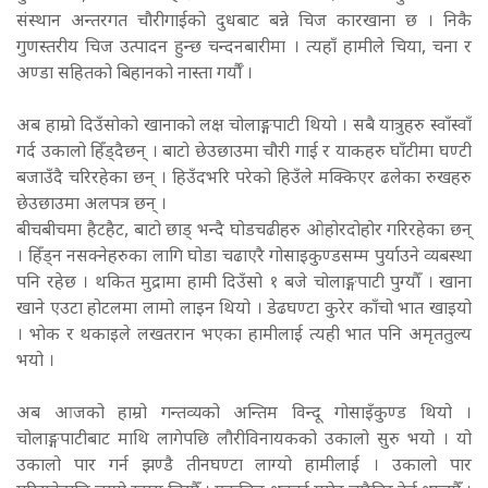
संस्थान अन्तरगत चौरीगाईको दुधबाट बन्ने चिज कारखाना छ । निकै
गुणस्तरीय चिज उत्पादन हुन्छ चन्दनबारीमा । त्यहाँ हामीले चिया, चना र
अण्डा सहितको बिहानको नास्ता गर्यौँ ।
अब हाम्रो दिउँसोको खानाको लक्ष चोलाङ्गपाटी थियो । सबै यात्रुहरु स्वाँस्वाँ
गर्द उकालो हिँड्दैछन् । बाटो छेउछाउमा चौरी गाई र याकहरु घाँटीमा घण्टी
बजाउँदै चरिरहेका छन् । हिउँदभरि परेको हिउँले मक्किएर ढलेका रुखहरु
छेउछाउमा अलपत्र छन् ।
बीचबीचमा हैटहैट, बाटो छाड् भन्दै घोडचढीहरु ओहोरदोहोर गरिरहेका छन्
। हिँड्न नसक्नेहरुका लागि घोडा चढाएरै गोसाइकुण्डसम्म पुर्याउने व्यबस्था
पनि रहेछ । थकित मुद्रामा हामी दिउँसो १ बजे चोलाङ्गपाटी पुग्यौँ । खाना
खाने एउटा होटलमा लामो लाइन थियो । डेढघण्टा कुरेर काँचो भात खाइयो
। भोक र थकाइले लखतरान भएका हामीलाई त्यही भात पनि अमृततुल्य
भयो ।
अब आजको हाम्रो गन्तव्यको अन्तिम विन्दू गोसाइँकुण्ड थियो ।
चोलाङ्गपाटीबाट माथि लागेपछि लौरीविनायकको उकालो सुरु भयो । यो
उकालो पार गर्न झण्डै तीनघण्टा लाग्यो हामीलाई । उकालो पार