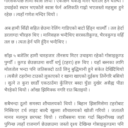
गरिसकेपछि लामो स्वास लियौँ । एकछिन थकाई मारेर चारैतिर हेर्न थाल्यौँ ।
उचाईको स्थान भएकोले स्वास फेर्न अलिकति गाह्रो भएजस्तो महसुस हुने
रहेछ । त्यहाँ गणेश मन्दिर थियो ।
अब हामी सिँढी सहित छेउमा रेलिंग गाडिएको बाटो हिँड्न थाल्यौँ । तल हेर्दा
डरलाग्दा भीरहरु थिए । मानिसहरु भन्दैथिए सरस्वतीकुण्ड, भैरवकुण्ड यहिँ
तल छ । त्यता हेर्न पनि हुँदैन भन्दैथिए ।
साँझ ५ बजेतिर हामी चारहजार तीनसय मिटर उचाइमा रहेको गोसाइकुण्ड
पुग्यौँ । कुण्ड छेउछाउमा सयौँ थर्पु (टहरा) हरु थिए । यहाँ बस्नका लागि
मोलतोल भन्दा पनि जतिसक्दो ठाउँ लिनु बुद्धिमानी हुने संकेत देखिँदैथियो
। त्यसैले टहरोमा टाउको लुकाएको र खाना खाएको दुईसय तिर्नेगरि बसियो
। सुत्ने त कुरा छाडौँ एकठाउँमा कुँजिएर बस्दा घुँडा दुखेर असैह्य पीडा
भैरहेको थियो । आँखा झिमिक्क नगरि रात बिताइयो ।
सबैभन्दा ठूलो समस्या शौचालयको थियो । बिहान झिसमिसेमा टहरोबाट
निस्किएर टर्च लाइट बाल्दै खुल्ला शौचालयको खोजी गरियो । जताततै
मानव मलमुत्र छरपस्ट थियो । रात्रीबसमा यात्रा गर्दा बिहानीपख जहाँ
पुगिन्छ त्यहाँ राजमार्ग छेउछाउमा जस्तो दृश्य देखिन्छ गोसाइकुण्डमा पनि