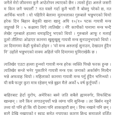
जनैले मेरो जीवनमा कुनै अप्ठेरोपन ल्याएको छैन । त्यसो हुँदा अरुले जसरी
म किन जनै फ्यालौँ ? नत यस्ले गर्दा कुनै भारी नै बोक्नु परेको छ, नत
आर्थिक भारनै । यो पहिरिने बेलामा मुलथलाका गुरुबाले भन्नुभएको थियो
हरेक दिन बिहान बेलुकी खाना खानु अघि १०/१० पटक गायत्री मन्त्र
जप्नुपर्छ नि । ५ कक्षामा थिएँ त्यतिखेर । मेरै कापीको पानामा मन्त्र भन्दै
लेखेर गुरुबाले हातमा थमाइदिनु भएको थियो । गुरुबाले आफू र मलाई
ठूलो तौलिया ओढाएर कानमा खुसुखुसु गायत्री मन्त्र सुनाउनुभएको थियो ।
तर दिमागमा केही घुसेको होइन । ‘यो मन्त्र अरुलाई सुनाउन, देखाउन हुँदैन
नि’ उहाँले भन्नुभएको वाक्य अहिले पनि दिमागमा घुमिराखेकै छ ।
त्यतिखेर एउटा हल्ला हुन्थ्यो गायत्री मन्त्र हरेक व्यक्ति पिच्छे फरक हुन्छ ।
त्यतिखेर सन्जे भनेर पुकारिने गायत्री मन्त्र एक जनाको अर्कासँग मिल्दैन
भन्ने अफवाह थियो । महिलाको कानमा गायत्री मन्त्र पर्नु हुँदैन भनिन्थ्यो ।
यी सबै फत्तुर कुरा मात्र रहेछन् भन्ने बुझ्न मैले अर्को ५ वर्ष कुर्नुपर्यो ।
बाहिरबाट हेर्दा युरोप, अमेरिका बस्ने जति सबैले ह्यामवर्गर, विफस्टिक
खान्छन् । जनै किन लगाउनुपर्यो भन्ने व्यंग्य पनि सुनिन्छ । तर बिर्सन नहुने
तथ्य यो पनि हो कि यी देशमा पनि शाकाहारी छन् । विफ नखाने पनि छन् ।
सानै देखि नखाएको र स्वाद समेत नपाएका कारण हिन्दु समाजले वर्जित