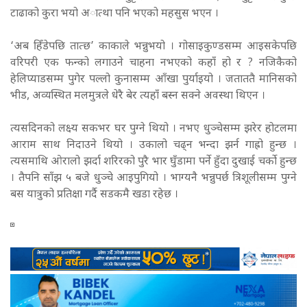
टाढाको कुरा भयो अात्था पनि भएको महसुस भएन ।
‘अब हिँडेपछि तात्छ’ काकाले भन्नुभयो । गोसाइकुण्डसम्म आइसकेपछि
वरिपरी एक फन्को लगाउने चाहना नभएको कहाँ हो र ? नजिकैको
हेलिप्याडसम्म पुगेर पल्लो कुनासम्म आँखा पुर्याइयो । जताततै मानिसको
भीड, अव्यस्थित मलमुत्रले धेरै बेर त्यहाँ बस्न सक्ने अवस्था थिएन ।
त्यसदिनको लक्ष्य सकभर घर पुग्ने थियो । नभए धुञ्चेसम्म झरेर होटलमा
आराम साथ निदाउने थियो । उकालो चढ्न भन्दा झर्न गाह्रो हुन्छ ।
त्यसमाथि ओरालो झर्दा शरिरको पुरै भार घुँडामा पर्ने हुँदा दुखाई चर्को हुन्छ
। तैपनि साँझ ५ बजे धुञ्चे आइपुगियो । भाग्यनै भन्नुपर्छ त्रिशूलीसम्म पुग्ने
बस यात्रुको प्रतिक्षा गर्दै सडकमै खडा रहेछ ।