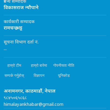
प्रबन्ध सम्पादक
विकासराज न्यौपाने
कार्यकारी सम्पादक
रामचन्द्र भट्ट
सूचना विभाग दर्ता नं.
...
हाम्रो टीम
हाम्रो बारेमा
गोपनीयता नीति
सम्पर्क गर्नुहोस्
विज्ञापन
यूनिकोड
अनामनगर, काठमाडौं, नेपाल
९८४५०६५८६८
himalayankhabar@gmail.com