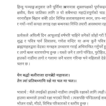
हिन्दु पञ्चाङ्गअनुसार जनै पूर्णिमा श्रावणमास शुक्लपक्षको पूर्णचन
क्षत्रीय, वैश्य जातिका लागि त यो सबैभन्दा महŒवपूर्णको चाड
नरनारीहरु बिहान सबेरै उठेर विभिन्न जलासयहरुमा स्नान, जप–ध्यान
र नयाँ–नयाँ कपडा लगाइ रक्षा बन्धनका निम्ति तयारी अवस्थामा रहन
प्रत्येकले अघिल्यै दिन आफूलाई वर्षभरि चाहिने जनैको जोहो गरी 
शुद्ध र पवित्र पार्न शिवालय, गणेश मन्दिर या अन्य कुनै पवित
ब्राह्मणहरुद्वारा वेदका मन्त्रहरु उच्चारण गराई अभिमन्त्रित गर्नुपर्
र तागो बल्ल धारणयोग्य हुन्छ । यस्तो जनै र तागो पण्डित, पुरोहित, 
हातको नाडीमा तागो र गलामा जनै धारण गरिन्छ भने महिलाले देव्रे हा
चलन छ ।
येन बद्धो बलीराजा दानब्रेन्दो महावलः।
तेन त्वां प्रतिबध्नामि रक्षे मा चल मा चल।।
भावार्थ : मैले तपाईंको हातको नाडीमा तपाईंकै रक्षाको लागि त्य
हातमा बाध्नाले उनको रक्षा भएको थियो । त्यसपछि पण्डितलाई सक
भोजन राम्रो, मीठो, विभिन्न परिकारको र स्तरीय हुन्छ ।