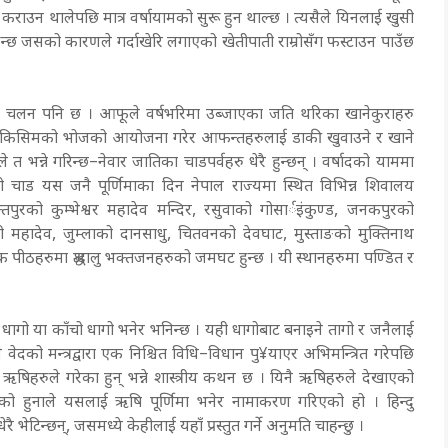
ी कराउन थालेपछि मात्र वर्षायामको सुरू हुन थाल्छ । त्यसैले यिनलाई खुसी
ुन्छ जसको कारणले गर्दाखेरि लगाएको खेतीपाती राम्रोसँग फस्टाउन पाउँछ
मनाउने चलन पनि छ । आफूले वर्षभरिमा उब्जाएका जति थरिका खानेकुराहरु
िशेष किसिमको भोजको आयोजना गरेर आफन्तहरुलाई डाकी खुवाउने र खाने
 त भन्ने गरिन्छ–नेवार जातिका चाडपर्वहरु धेरै हुन्छन् । वर्षादको याममा
चाड यस जनै पूर्णिमाका दिन नेपाल राज्यमा स्थित विभिन्न शिवालय
्तपुरको कुम्भेश्वर महादेव मन्दिर, रसुवाको गोसार्इंकुण्ड, जनकपुरको
ी महादेव, जुम्लाको दानसाधु, चितवनको देवघाट, मुस्ताङको मुक्तिनाथ
मिक पीठहरुमा श्रद्धालु भक्तजनहरुको जमघट हुन्छ । यी स्थानहरुमा पण्डित र
धागो या काँचो धागो भनेर भनिन्छ । यही धागोबाट बनाइने तागो र जनैलाई
ेदको मन्त्रद्वारा एक निश्चित विधि–विधान पु¥याएर अभिमन्त्रित गरेपछि
्त ऋषिहरुले गरेका हुन् भन्ने शास्त्रीय कथन छ । यिनै ऋषिहरुले देखाएको
को हुनाले यसलाई ऋषि पूर्णिमा भनेर नामाकरण गरिएको हो । हिन्दु
ै भेटिन्छन्, जसमध्ये केहीलाई यहाँ प्रस्तुत गर्ने अनुमति चाहन्छु ।