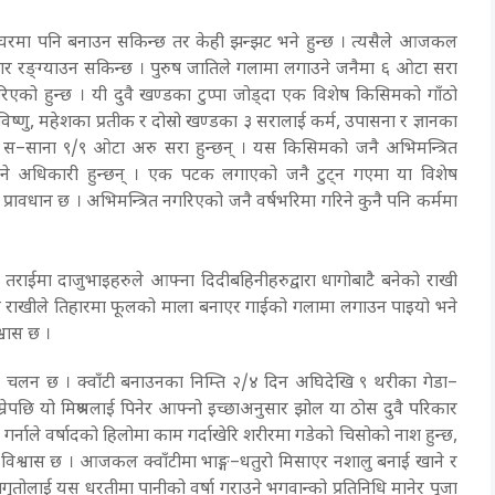
ाउँघरमा पनि बनाउन सकिन्छ तर केही झन्झट भने हुन्छ । त्यसैले आजकल
सार रङ्ग्याउन सकिन्छ । पुरुष जातिले गलामा लगाउने जनैमा ६ ओटा सरा
िएको हुन्छ । यी दुवै खण्डका टुप्पा जोड्दा एक विशेष किसिमको गाँठो
िष्णु, महेशका प्रतीक र दोस्रो खण्डका ३ सरालाई कर्म, उपासना र ज्ञानका
मा स–साना ९/९ ओटा अरु सरा हुन्छन् । यस किसिमको जनै अभिमन्त्रित
ाउने अधिकारी हुन्छन् । एक पटक लगाएको जनै टुट्न गएमा या विशेष
्रावधान छ । अभिमन्त्रित नगरिएको जनै वर्षभरिमा गरिने कुनै पनि कर्ममा
लको तराईमा दाजुभाइहरुले आफ्ना दिदीबहिनीहरुद्वारा धागोबाटै बनेको राखी
गो र राखीले तिहारमा फूलको माला बनाएर गाईको गलामा लगाउन पाइयो भने
श्वास छ ।
उने चलन छ । क्वाँटी बनाउनका निम्ति २/४ दिन अघिदेखि ९ थरीका गेडा–
्रेपछि यो मिश्रणलाई पिनेर आफ्नो इच्छाअनुसार झोल या ठोस दुवै परिकार
े गर्नाले वर्षादको हिलोमा काम गर्दाखेरि शरीरमा गडेको चिसोको नाश हुन्छ,
भन्ने विश्वास छ । आजकल क्वाँटीमा भाङ्ग–धतुरो मिसाएर नशालु बनाई खाने र
तोलाई यस धरतीमा पानीको वर्षा गराउने भगवान्को प्रतिनिधि मानेर पूजा