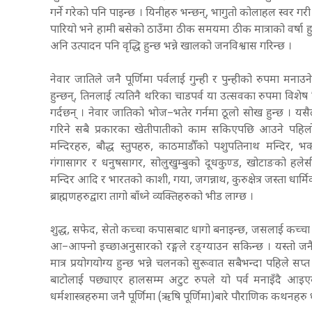
गर्ने गरेको पनि पाइन्छ । यिनीहरु भन्छन्, भागुतो कोलाहल स्वर गर
पारियो भने हामी बसेको ठाउँमा ठीक समयमा ठीक मात्राको वर्षा ह
अनि उत्पादन पनि वृद्धि हुन्छ भन्ने खालको जनविश्वास गरिन्छ ।
नेवार जातिले जनै पूर्णिमा पर्वलाई गुन्ही र पुन्हीको रुपमा 
हुन्छन्, तिनलाई त्यतिनै थरिका चाडपर्व या उत्सवका रुपमा व
गर्दछन् । नेवार जातिको भोज–भतेर गर्नमा ठूलो सोख हुन्छ । यसैले
गरिने सबै प्रकारका खेतीपातीको काम सकिएपछि आउने पहिलो 
मन्दिरहरु, बौद्ध स्तुपहरु, काठमाडौँको पशुपतिनाथ मन्दिर, भक
गंगासागर र धनुषसागर, सोलुखुम्बुको दूधकुण्ड, खोटाङको हलेस
मन्दिर आदि र भारतको काशी, गया, जगन्नाथ, कुरुक्षेत्र जस्ता धार्
ब्राह्मणहरुद्वारा तागो बाँध्ने व्यक्तिहरुको भीड लाग्छ ।
शुद्ध, सफेद, सेतो कच्चा कपासबाट धागो बनाइन्छ, जसलाई कच्चा 
आ–आफ्नो इच्छाअनुसारको रङ्गले रङ्ग्याउन सकिन्छ । यस्तो जनै व
मात्र प्रयोगयोग्य हुन्छ भन्ने चलनको सुरूवात सबैभन्दा पहिले सप
बाटोलाई पछ्याएर हालसम्म अटुट रुपले यो पर्व मनाइँदै आइए
धर्मशास्त्रहरुमा जनै पूर्णिमा (ऋषि पूर्णिमा)बारे पौराणिक कथनहरु धेर