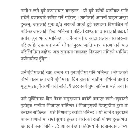
तागो र जनै दुवै कपासबाट बनाइन्छ । यी दुवै काँचो धागोबाट ग
सबैले बजारबाटै खरिद गर्ने गर्दछन् । तागोलाई आफ्नो चाहनाअनु
हुन्छन्, जसलाई पुनः ३/३ सराको अर्को दुई खण्डमा विभाजित गर
पारिन्छ जसलाई शिखा भनिन्छ । पहिलो खण्डका ३ सरालाई ब्रह्मा, व
प्रतीक हुन भनेर मानिन्छ । जनैका यी ६ ओटा प्रत्येक सराहरु
गरिएपछि उपनयन कर्म गरेका पुरुष जाति मात्र धारण गर्न प
परिस्थितिमा बाहेक अरु समयमा गलाबाट निकाल्न नमिल्ने धार्मिक प
प्रयोगयोग्य हुँदैन ।
जनैपूर्णिमालाई रक्षा बन्धन या गुरूपूर्णिमा पनि भनिन्छ । नेपा
बाँध्ने चलन छ । जनै पूर्णिमाका दिन हातको नाडीमा बाँधेको ता
मृत्युपश्चात् बैतरणी नदी सजिल्यै तरेर स्वर्ग पुग्न सकिन्छ भन्ने जनवि
जनै पूर्णिमाका दिन नेवार समुदायमा क्वाँटी बनाएर खाने–खुवा
गुडीहरु पानीमा भिजाएर राखिन्छ । भिजाइएको गेडागुडीमा टुसा उम
बनाउन सकिन्छ । यसै मिश्रणलाई क्वाँटी भनिन्छ । यो खाने र खुवाउन
पाचन प्रणालीमा राम्रो सुधार हुन्छ र शरीरको राम्रो पोषण हुन्छ 
खुवाउने चलन पनि चल्दै आएको छ । कतिपय नेवार समुदायले भ्यागु