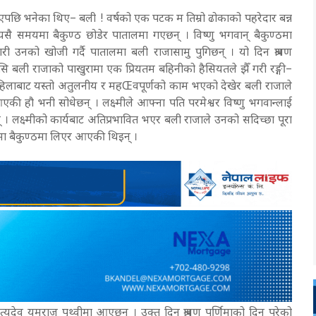
ाएपछि भनेका थिए– बली ! वर्षको एक पटक म तिम्रो ढोकाको पहरेदार बन्न
ै समयमा बैकुण्ठ छोडेर पातालमा गएछन् । विष्णु भगवान् बैकुण्ठमा
 उनको खोजी गर्दै पातालमा बली राजासामु पुगिछन् । यो दिन श्रावण
कासि बली राजाको पाखुरामा एक प्रियतम बहिनीको हैसियतले झैँ गरी रङ्गी–
त महिलाबाट यस्तो अतुलनीय र महŒवपूर्णको काम भएको देखेर बली राजाले
एकी हौ भनी सोधेछन् । लक्ष्मीले आफ्ना पति परमेश्वर विष्णु भगवान्लाई
 लक्ष्मीको कार्यबाट अतिप्रभावित भएर बली राजाले उनको सदिच्छा पूरा
ाथमा बैकुण्ठमा लिएर आएकी थिइन् ।
युदेव यमराज पृथ्वीमा आएछन् । उक्त दिन श्रावण पूर्णिमाको दिन परेको