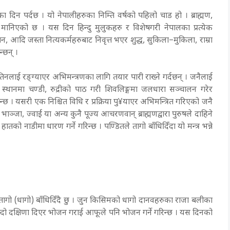
्द्रका दिन पर्दछ । यो नेपालीहरुका निम्ति वर्षको पहिलो चाड हो । ब्राह्मण,
 मानिएको छ । यस दिन हिन्दु मुलुकहरु र विशेषगरी नेपालका प्रत्येक
, आदि जस्ता नित्यकर्महरुबाट निवृत्त भएर शुद्ध, सुकिला–मुकिला, राम्रा
्छन् ।
तिनलाई रङ्ग्याएर अभिमन्त्रणका लागि तयार पारी राख्ने गर्दछन् । जनैलाई
्र स्थानमा चण्डी, रुद्रीको पाठ गरी शिवलिङ्गमा जलधारा सञ्चालन गरेर
ने हुन्छ । यसरी एक निश्चित विधि र प्रक्रिया पु¥याएर अभिमन्त्रित गरिएको जनै
भाञ्जा, ज्वाईं या अन्य कुनै पूज्य आचरणवान् ब्राह्मणद्वारा पुरुषले दाहिने
तको नाडीमा धारण गर्ने गरिन्छ । पण्डितले तागो बाँधिदिँदा यो मन्त्र भन्ने
ही तागो (धागो) बाँधिदिँदै छु । जुन किसिमको धागो दानवहरुका राजा बलीका
्दो दक्षिणा दिएर भोजन गराई आफूले पनि भोजन गर्ने गरिन्छ । यस दिनको