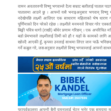
वामन अवताररुपी विष्णु भगवान्ले दैत्य सम्राट बलीलाई पाताल पठ
पातालमा आउने छु । आफ्नो यसै भनाइअनुसार भगवान् विष्णु यस
नदेखेपछि लक्ष्मी आत्तिएर एक साधारण महिलाको भेष धारण गरी
पूर्णिमाको दिन परेको रहेछ । लक्ष्मीले मनमनले विचार गरेर एक्
बिङ्गी पवित्र धागो (राखी) बाँधेर प्रणाम गरिछन् । एक अपरिचि
बडो प्रेमभावले लक्ष्मीलाई तिमी को हौ र यहाँ के कामको लागि आ
खोज्दै आएकी हुँ, कृपया उनलाई साथमा लिएर जान पाऊंँ भनिछन् ।
गर्ने कबुल गरे, जसअनुसार लक्ष्मीले विष्णु भगवान्लाई आफ्नो स
परापूर्वकालमा आफ्नी बैनी यमुनालाई भेट्न भनेर एक समयमा मृत्