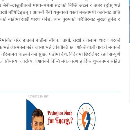
 र बैनी–दाजुबीचको माया–ममता सदाको निम्ति अटल र अबर रहोस् भन्ने
षक राखी बाँधिदिइछन् । आफ्नी बैनी यमुनाको यस्तो ममतामयी कार्यबाट अति
को नाडीमा राखी धारण गर्नेछ, त्यस पुरुषको चारैतिरबाट सुरक्षा हुनेछ र
 अभिमन्त्रित गरेर हातको नाडीमा बाँधेको तागो, राखी र गलामा धारण गरेको
क्क भई आत्मबल बढेर जान्छ भन्ने लोकोक्ति छ । शक्तिशाली गायत्री मन्त्रको
जस्तो गरिमामय चाडको यस सुखद घडीमा देश, विदेशमा छिरलिएर रहने सम्पूर्ण
ू, अटल सौभाग्य, आरोग्य, ऐश्वर्यको निम्ति मंगलचरण हार्दिक शुभकामनासहित