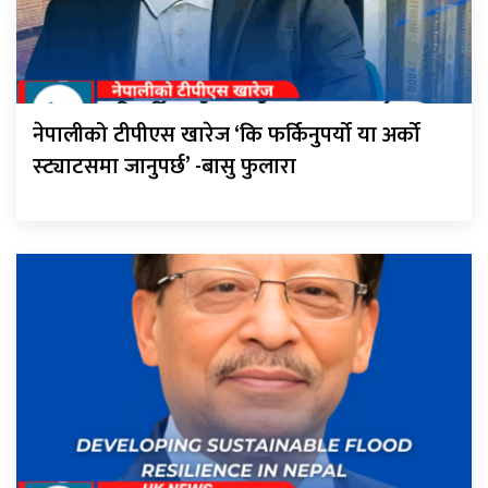
नेपालीको टीपीएस खारेज ‘कि फर्किनुपर्यो या अर्को
स्ट्याटसमा जानुपर्छ’ -बासु फुलारा