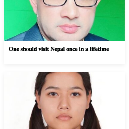
𝐎𝐧𝐞 𝐬𝐡𝐨𝐮𝐥𝐝 𝐯𝐢𝐬𝐢𝐭 𝐍𝐞𝐩𝐚𝐥 𝐨𝐧𝐜𝐞 𝐢𝐧 𝐚 𝐥𝐢𝐟𝐞𝐭𝐢𝐦𝐞