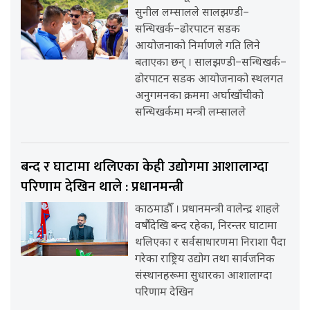
सुनील लम्सालले सालझण्डी–
सन्धिखर्क–ढोरपाटन सडक
आयोजनाको निर्माणले गति लिने
बताएका छन् । सालझण्डी–सन्धिखर्क–
ढोरपाटन सडक आयोजनाको स्थलगत
अनुगमनका क्रममा अर्घाखाँचीको
सन्धिखर्कमा मन्त्री लम्सालले
बन्द र घाटामा थलिएका केही उद्योगमा आशालाग्दा
परिणाम देखिन थाले : प्रधानमन्त्री
काठमाडौँ । प्रधानमन्त्री वालेन्द्र शाहले
वर्षौंदेखि बन्द रहेका, निरन्तर घाटामा
थलिएका र सर्वसाधारणमा निराशा पैदा
गरेका राष्ट्रिय उद्योग तथा सार्वजनिक
संस्थानहरूमा सुधारका आशालाग्दा
परिणाम देखिन