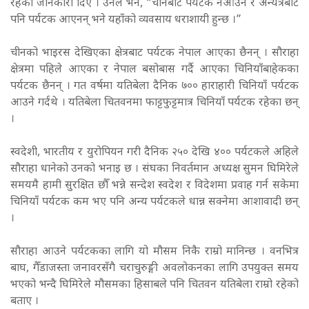
रहेको जानकारी दिए । उनले भने, “चीनबाट पर्यटक नआउने र अन्यत्रबाट
पनि पर्यटक आएनन् भने यहाँको व्यवसाय धराशायी हुन्छ ।”
चीनको भाइरस देखिएका क्षेत्रबाट पर्यटक नेपाल आएका छैनन् । सौराहा
क्षेत्रमा पहिले आएका र नेपाल बसोबास गर्दै आएका चिनियाँबाहेकका
पर्यटक छैनन् । गत वर्षमा यतिबेला दैनिक ७०० हाराहारी चिनियाँ पर्यटक
आउने गर्दथे । यतिबेला चितवनमा फाट्टफुट्टमात्र चिनियाँ पर्यटक रहेका छन्
।
स्वदेशी, भारतीय र युरोपियन गरी दैनिक २५० देखि ४०० पर्यटकले अहिले
सौराहा धानेको उनको भनाइ छ । संघका निवर्तमान अध्यक्ष सुमन घिमिरेले
समयमै हामी सुरक्षित छौँ भन्ने सन्देश स्वदेश र विदेशमा प्रवाह गर्न सकेमा
चिनियाँ पर्यटक कम भए पनि अन्य पर्यटकले धान्न सक्नेमा आशावादी छन्
।
सौराहा आउने पर्यटकका लागि यो मौसम निकै राम्रो मानिन्छ । वनभित्र
बाघ, गैँडाजस्ता जनावरसँगै चराचुरुङ्गी अवलोकनका लागि उपयुक्त समय
भएको भन्दै घिमिरेले मौसमका हिसाबले पनि चितवन यतिबेला राम्रो रहेको
बताए ।