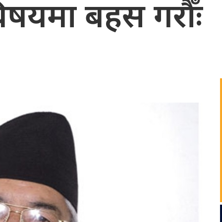
षयमा बहस गरौँः