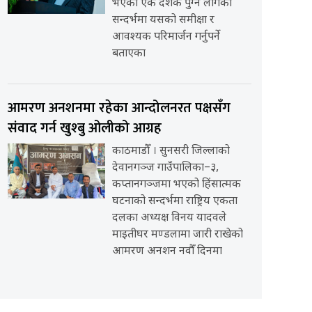
भएको एक दशक पुग्न लागेको
सन्दर्भमा यसको समीक्षा र
आवश्यक परिमार्जन गर्नुपर्ने
बताएका
आमरण अनशनमा रहेका आन्दोलनरत पक्षसँग
संवाद गर्न खुश्बु ओलीको आग्रह
काठमाडौँ । सुनसरी जिल्लाको
देवानगञ्ज गाउँपालिका–३,
कप्तानगञ्जमा भएको हिंसात्मक
घटनाको सन्दर्भमा राष्ट्रिय एकता
दलका अध्यक्ष विनय यादवले
माइतीघर मण्डलामा जारी राखेको
आमरण अनशन नवौँ दिनमा