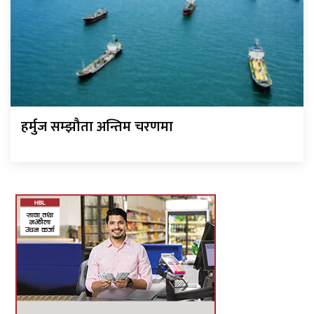
हर्मुज सम्झौता अन्तिम चरणमा