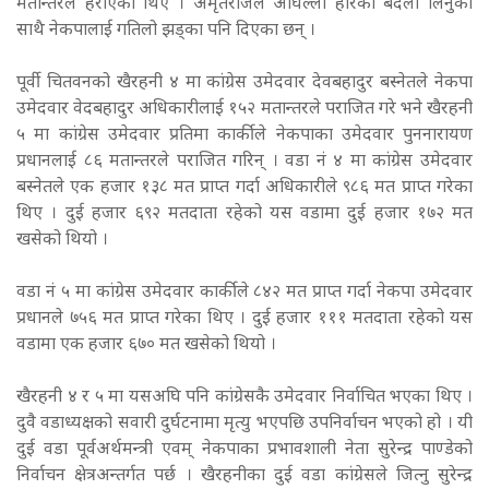
मतान्तरले हराएका थिए । अमृतराजले अघिल्लो हारको बदला लिनुको
साथै नेकपालाई गतिलो झड्का पनि दिएका छन् ।
पूर्वी चितवनको खैरहनी ४ मा कांग्रेस उमेदवार देवबहादुर बस्नेतले नेकपा
उमेदवार वेदबहादुर अधिकारीलाई १५२ मतान्तरले पराजित गरे भने खैरहनी
५ मा कांग्रेस उमेदवार प्रतिमा कार्कीले नेकपाका उमेदवार पुननारायण
प्रधानलाई ८६ मतान्तरले पराजित गरिन् । वडा नं ४ मा कांग्रेस उमेदवार
बस्नेतले एक हजार १३८ मत प्राप्त गर्दा अधिकारीले ९८६ मत प्राप्त गरेका
थिए । दुई हजार ६९२ मतदाता रहेको यस वडामा दुई हजार १७२ मत
खसेको थियो ।
वडा नं ५ मा कांग्रेस उमेदवार कार्कीले ८४२ मत प्राप्त गर्दा नेकपा उमेदवार
प्रधानले ७५६ मत प्राप्त गरेका थिए । दुई हजार १११ मतदाता रहेको यस
वडामा एक हजार ६७० मत खसेको थियो ।
खैरहनी ४ र ५ मा यसअघि पनि कांग्रेसकै उमेदवार निर्वाचित भएका थिए ।
दुवै वडाध्यक्षको सवारी दुर्घटनामा मृत्यु भएपछि उपनिर्वाचन भएको हो । यी
दुई वडा पूर्वअर्थमन्त्री एवम् नेकपाका प्रभावशाली नेता सुरेन्द्र पाण्डेको
निर्वाचन क्षेत्रअन्तर्गत पर्छ । खैरहनीका दुई वडा कांग्रेसले जित्नु सुरेन्द्र