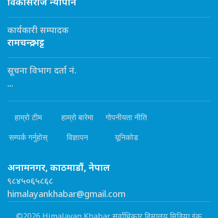
विकासराज न्यौपाने
कार्यकारी सम्पादक
रामचन्द्र भट्ट
सूचना विभाग दर्ता नं.
...
हाम्रो टीम
हाम्रो बारेमा
गोपनीयता नीति
सम्पर्क गर्नुहोस्
विज्ञापन
यूनिकोड
अनामनगर, काठमाडौं, नेपाल
९८४५०६५८६८
himalayankhabar@gmail.com
©2026 Himalayan Khabar सर्वाधिकार हिमालय मिडिया इंक