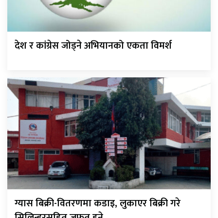
देश र कांग्रेस जोड्ने अभियानको एकता विमर्श
ग्यास बिक्री-वितरणमा कडाइ, लुकाएर बिक्री गरे
सिलिन्डरसहित जफत हुने