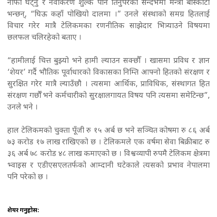
नाफा घट्नु र नवीकरण शुल्क पनि तिर्नुपरेको सन्दर्भमा मन्त्री बाँस्कोटा
भन्छन्, “घिऊ कहाँ पोखियो दालमा ।” उनले संस्थाको समग्र हितलाई
विचार गरेर मात्रै टेलिकमका रणनीतिक साझेदार भित्र्याउने विषयमा
छलफल चलिरहेको बताए ।
“हामीलाई चित्त बुझ्यो भने हामी ल्याउन सक्छौँ । खासमा प्रविध र ज्ञान
‘शेयर’ गर्दै भौतिक पूर्वाधारको विकासका निम्ति आफ्नो हितको संरक्षण र
सुरक्षित गरेर मात्रै ल्याउँछौ । त्यसमा आर्थिक, प्राविधिक, संस्थागत हित
संरक्षण गर्छौँ भने कर्मचारीको सुरक्षालगायत विषय पनि त्यसमा समेटिन्छ”,
उनले भने ।
हाल टेलिकमको चुक्ता पूँजी रु १५ अर्ब छ भने सञ्चित कोषमा रु ८६ अर्ब
७३ करोड १७ लाख राखिएको छ । टेलिकमले एक वर्षमा सेवा बिक्रीबाट रु
३६ अर्ब ७८ करोड ४८ लाख कमाएको छ । विश्वव्यापी रुपमै टेलिकम क्षेत्रमा
भ्वाइस र एडीएसएलतर्फको आम्दानी घटेकाले त्यसको प्रभाव नेपालमा
पनि परेको छ ।
शेयर गर्नुहोस: