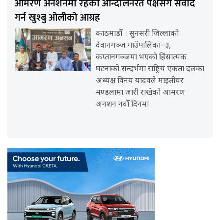
आमरण अनशनमा रहेका आन्दोलनरत पक्षसँग संवाद
गर्न खुश्बु ओलीको आग्रह
काठमाडौँ । सुनसरी जिल्लाको
देवानगञ्ज गाउँपालिका–३,
कप्तानगञ्जमा भएको हिंसात्मक
घटनाको सन्दर्भमा राष्ट्रिय एकता दलका
अध्यक्ष विनय यादवले माइतीघर
मण्डलामा जारी राखेको आमरण
अनशन नवौँ दिनमा