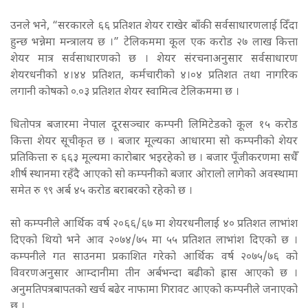
उनले भने, “सरकारले ६६ प्रतिशत शेयर राखेर बाँकी सर्वसाधारणलाई दिँदा
हुन्छ भन्नेमा मन्त्रालय छ ।” टेलिकममा कूल एक करोड २७ लाख कित्ता
शेयर मात्र सर्वसाधारणको छ । शेयर संरचनाअनुसार सर्वसाधारण
शेयरधनीको ४।४४ प्रतिशत, कर्मचारीको ४।०४ प्रतिशत तथा नागरिक
लगानी कोषको ०.०३ प्रतिशत शेयर स्वामित्व टेलिकममा छ ।
धितोपत्र बजारमा नेपाल दूरसञ्चार कम्पनी लिमिटेडको कूल १५ करोड
कित्ता शेयर सूचीकृत छ । बजार मूल्यका आधारमा सो कम्पनीको शेयर
प्रतिकित्ता रु ६६३ मूल्यमा कारोबार भइरहेको छ । बजार पूँजीकरणमा सधैँ
शीर्ष स्थानमा रहँदै आएको सो कम्पनीको बजार ओरालो लागेको अवस्थामा
समेत रु ९९ अर्ब ४५ करोड बराबरको रहेको छ ।
सो कम्पनीले आर्थिक वर्ष २०६६/६७ मा शेयरधनीलाई ४० प्रतिशत लाभांश
दिएको थियो भने आव २०७४/७५ मा ५५ प्रतिशत लाभांश दिएको छ ।
कम्पनीले गत साउनमा प्रकाशित गरेको आर्थिक वर्ष २०७५/७६ को
विवरणअनुसार आम्दानीमा तीन अर्बभन्दा बढीको ह्रास आएको छ ।
अनुमतिपत्रबापतको खर्च बढेर नाफामा गिरावट आएको कम्पनीले जनाएको
छ ।