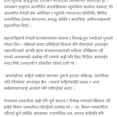
मात्रै न्यूयोर्क आइपुगेका राणासँग भेटघाटको व्यवस्थापन मिलाएको हो ।
ज्याक्सन हाइटमा आयोजित अन्तरक्रियामा न्युयोर्कमा कार्यरत पत्रकार, गैर
आवासीय नेपाली संघ अमेरिका र न्यूयोर्क च्याप्टरका प्रतिनिधि, बिभिन्न
राजनीतिक दलका संगठनमा आवद्ध व्यक्ति र समाजिक अभियन्ताहरुको
सहभागिता थियो ।
सहभागीहरुले नेपाली सञ्चारमाध्यम स्वतन्त्र र निश्पक्ष हुन नसकेको गुनासो
गरेका थिए । पछिल्लो समय प्रविधिको विकास सँगै मौलाएको अनलाईन
पत्रकारिताको अगाडि छापा सञ्चारमाध्यमको भविश्य जोखिममा पर्दै
गएको अवस्थाबारे उल्लेख गर्दै राणाले अझै पनि प्रिन्ट मिडिया अनलाईन
भन्दा निकै उत्तरदायी र लोकप्रिय रहेको दावी गरे ।
'अनलाईनमा अहिले राखेको समाचार तुरुन्तै हटाउन सकिन्छ, पत्रपत्रिका
जति जिम्मेवार अनलाइन छैन । त्यसले कहिलेकाँही पाठक र आम
सर्बसाधारणलाई अफ्ठेरो पनि पारिरहेको बताए ।
नेपालको पत्रकारिता अझै पनि पूर्ण स्वतन्त्र र निष्पक्ष नभएको स्विकार गर्दै
सबैले मिसन पत्रकारिता गरिरहेको उल्लेख गरे । ‘तर, मिसन पत्रकाारिता
गर्दैगर्दा कुनै व्यक्ति, संघसंस्था, राजनीतिक दल, समाज कसैप्रति पनि