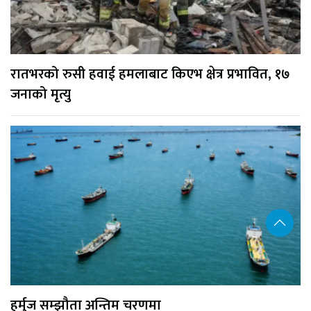
रातभरको रुसी हवाई हमलाबाट किएभ क्षेत्र प्रभावित, १७
जनाको मृत्यु
हर्मुज सम्झौता अन्तिम चरणमा