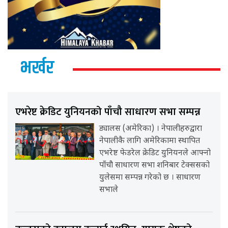
भर्खर
एभरेष्ट क्रेडिट युनियनको पाँचौ साधारण सभा सम्पन्न
ड्यालस (अमेरिका) । नेपालीहरुद्वारा
नेपालीकै लागि अमेरिकामा स्थापित
एभरेष्ट फेडरेल क्रेडिट युनियनले आफ्नो
पाँचौ साधारण सभा शनिबार टेक्ससको
युलेसमा सम्पन्न गरेको छ । साधारण
सभाले