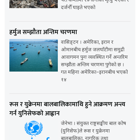
परी कम्तीमा १७ जनाको मृत्यु भएको र
दर्जनौँ घाइते भएको
हर्मुज सम्झौता अन्तिम चरणमा
वासिङ्टन । अमेरिका, इरान र
ओमानबीच हर्मुज जलघाँटीमा समुद्री
आवागमन पुनः व्यवस्थित गर्ने अन्तरिम
सम्झौता अन्तिम चरणमा पुगेको छ ।
गत महिना अमेरिका–इरानबीच भएको
१४
रूस र युक्रेनमा बालबालिकामाथि हुने आक्रमण अन्त्य
गर्न युनिसेफको आह्वान
जेनेभा । संयुक्त राष्ट्रसङ्घीय बाल कोष
(युनिसेफ)ले रूस र युक्रेनमा
बालबालिका, नागरिक तथा