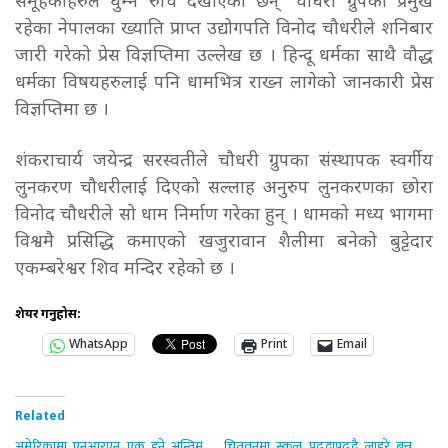
समूहकाहरुले घुम्न रुचि देखाएका छन्’ चौधरी ग्रुपका प्रमुख
रहेका नेपालका ख्याति प्राप्त उद्योगपति विनोद चौधरीले शनिबार
जारी गरेको प्रेस विज्ञप्तिमा उल्लेख छ । हिन्दू धर्मका साथै वौद्ध
धर्मका विषयहरुलाई पनि धामभित्र राख्न लागेको जानकारी प्रेस
विज्ञप्तिमा छ ।
शंकराचार्य जयेन्द्र सरस्वतीले चौधरी ग्रुपका संस्थापक स्वर्गीय
लुनकरण चौधरीलाई दिएको सल्लाह अनुरुप लुनकरणका छोरा
विनोद चौधरीले सो धाम निर्माण गरेका हुन् । धामको मध्य भागमा
विश्वमै प्रसिद्धि कमाएको खजुरावान शैलीमा बनेको बुट्टेदार
एकम्बरेश्वर शिव मन्दिर रहेको छ ।
शेयर गर्नुहोस:
WhatsApp
Print
Email
Related
अमेरिकामा एनआरएन एक हुने अन्तिम
चितवनमा स्कुल पढ्दापढ्दै लाहुरे बन्न