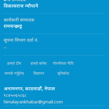
प्रबन्ध सम्पादक
विकासराज न्यौपाने
कार्यकारी सम्पादक
रामचन्द्र भट्ट
सूचना विभाग दर्ता नं.
...
हाम्रो टीम
हाम्रो बारेमा
गोपनीयता नीति
सम्पर्क गर्नुहोस्
विज्ञापन
यूनिकोड
अनामनगर, काठमाडौं, नेपाल
९८४५०६५८६८
himalayankhabar@gmail.com