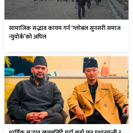
सामाजिक सद्भाव कायम गर्न ‘ग्लोबल सुनसरी समाज
न्युयोर्क’को अपिल
धार्मिक सद्भाव खलबलिँदै गर्दा कहाँ छन् प्रधानमन्त्री र