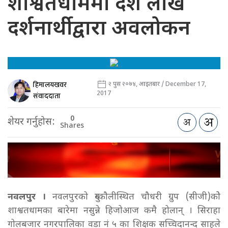
शाश्वतधाममा दश लाख
दर्शनार्थीद्वारा अवलोकन
हिमालयखवर
२ पुस २०७४, आइतबार / December 17,
2017
संवाददाता
0
शेयर गर्नुहोस:
Shares
नवलपुर ।
नवलपुरको दुम्कौलीस्थित चौधरी ग्रुप (सीजी)कोे
शाश्वतधामका बारेमा नसुन्ने हिजोआज कमै होलान् । सिराहा
गोलबजार नगरपालिका वडा नं ५ का शिक्षक सच्चिदानन्द साहले