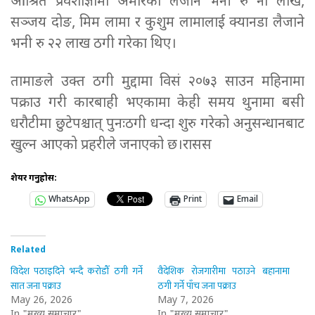
आश्रित प्रवेशाज्ञामा अमेरिका लैजाने भनी रु नौ लाख,
सञ्जय दोङ, मिम लामा र कुशुम लामालाई क्यानडा लैजाने
भनी रु २२ लाख ठगी गरेका थिए।
तामाङले उक्त ठगी मुद्दामा विसं २०७३ साउन महिनामा
पक्राउ गरी कारबाही भएकामा केही समय थुनामा बसी
धरौटीमा छुटेपश्चात् पुनःठगी धन्दा शुरु गरेको अनुसन्धानबाट
खुल्न आएको प्रहरीले जनाएको छ।रासस
शेयर गर्नुहोस:
WhatsApp
Print
Email
Related
विदेश पठाइदिने भन्दै करोडौँ ठगी गर्ने
वैदेशिक रोजगारीमा पठाउने बहानामा
सात जना पक्राउ
ठगी गर्ने पाँच जना पक्राउ
May 26, 2026
May 7, 2026
In "मुख्य समाचार"
In "मुख्य समाचार"