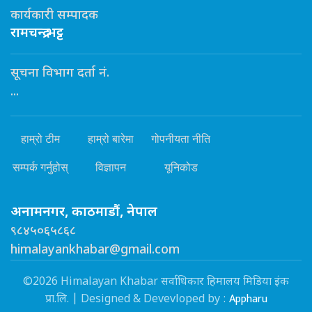
कार्यकारी सम्पादक
रामचन्द्र भट्ट
सूचना विभाग दर्ता नं.
...
हाम्रो टीम
हाम्रो बारेमा
गोपनीयता नीति
सम्पर्क गर्नुहोस्
विज्ञापन
यूनिकोड
अनामनगर, काठमाडौं, नेपाल
९८४५०६५८६८
himalayankhabar@gmail.com
©2026 Himalayan Khabar सर्वाधिकार हिमालय मिडिया इंक
Appharu
प्रा.लि. | Designed & Devevloped by :