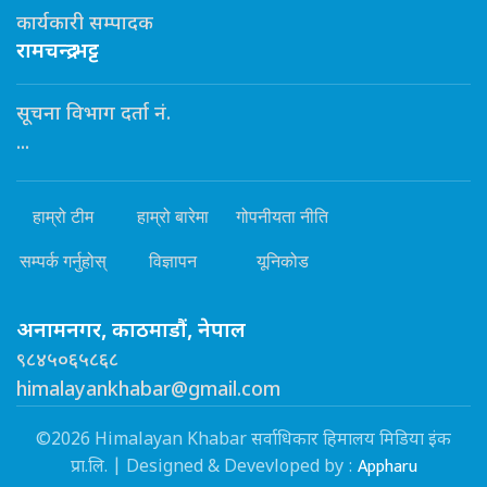
कार्यकारी सम्पादक
रामचन्द्र भट्ट
सूचना विभाग दर्ता नं.
...
हाम्रो टीम
हाम्रो बारेमा
गोपनीयता नीति
सम्पर्क गर्नुहोस्
विज्ञापन
यूनिकोड
अनामनगर, काठमाडौं, नेपाल
९८४५०६५८६८
himalayankhabar@gmail.com
©2026 Himalayan Khabar सर्वाधिकार हिमालय मिडिया इंक
Appharu
प्रा.लि. | Designed & Devevloped by :