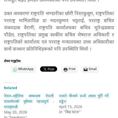
राजदूत सइद हमदन अलनक्वीको पनि उपस्थिति थियो ।
उक्त अवसरमा राष्ट्रपति भण्डारीका छोरी निशाकुसुम, राष्ट्रपतिका
परराष्ट्र मामिलाविज्ञ डा मदनकुमार भट्टराई, परराष्ट्र सचिव
शंकरदास वैरागी, राष्ट्रपति कार्यालयका सचिव भूपेन्द्रप्रसाद
पौडेल, राष्ट्रपतिका प्रमुख स्वकीय सचिव भेषराज अधिकारी र
राष्ट्रपतिको कार्यालय एवं परराष्ट्र मन्त्रालयका उच्च अधिकारीका
साथै सञ्चार प्रतिनिधिहरूको पनि उपस्थिति थियो ।
शेयर गर्नुहोस:
WhatsApp
Print
Email
Related
नेपाल–अष्ट्रेलिया सम्बन्धमा नेपाली
रुसले चीनको ऊर्जा अभाव पूर्ति गर्ने
डायस्पोराको भूमिका महत्त्वपूर्ण :
सङ्केत
परराष्ट्रमन्त्री
April 15, 2026
In "बिश्व घटना"
May 20, 2026
In "breaking"