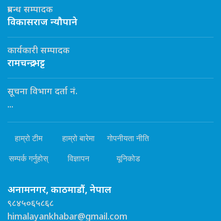
प्रबन्ध सम्पादक
विकासराज न्यौपाने
कार्यकारी सम्पादक
रामचन्द्र भट्ट
सूचना विभाग दर्ता नं.
...
हाम्रो टीम
हाम्रो बारेमा
गोपनीयता नीति
सम्पर्क गर्नुहोस्
विज्ञापन
यूनिकोड
अनामनगर, काठमाडौं, नेपाल
९८४५०६५८६८
himalayankhabar@gmail.com