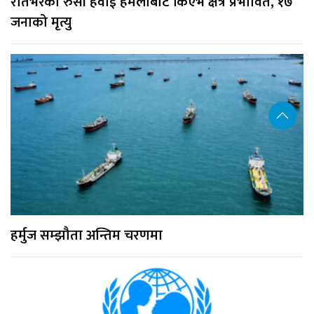
रातभरको रुसी हवाई हमलाबाट किएभ क्षेत्र प्रभावित, १७
जनाको मृत्यु
हर्मुज सम्झौता अन्तिम चरणमा