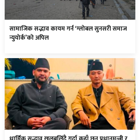
सामाजिक सद्भाव कायम गर्न ‘ग्लोबल सुनसरी समाज
न्युयोर्क’को अपिल
धार्मिक सद्भाव खलबलिँदै गर्दा कहाँ छन् प्रधानमन्त्री र