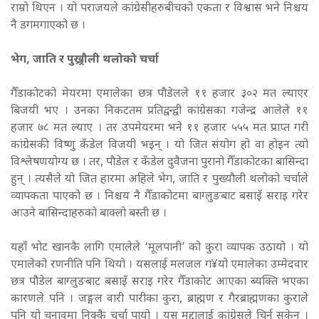
राम्रो थिएन । यो पराजयले कांग्रेसीहरुबीचको एकता र विश्वास भने निश्चय
नै डगमगाएको छ ।
भेग, जाति र पुख्र्रौली थलोको चर्चा
गैँडाकोटको मेयरमा एमालेका छत्र पौडेलले ११ हजार ३०२ मत ल्याएर
बिजयी भए । उनका निकटतम प्रतिद्वन्द्वी कांग्रेसका गजेन्द्र आलेले ११
हजार ७८ मत ल्याए । तर उपमेयरमा भने ११ हजार ५५५ मत प्राप्त गरी
कांग्रेसकी विष्णु कँडेल विजयी भइन् । यो जित संयोग हो वा होइन त्यो
विश्लेषणयोग्य छ । तर, पौडेल र कँडेल दुवैजना पुरानो गैँडाकोटका बासिन्दा
हुन् । त्यसैले यो जित हारमा अहिले भेग, जाति र पुख्यौली थलोको चर्चाले
व्यापकता पाएको छ । निश्चय नै गैँडाकोटमा बाग्लुङबाट बसाइँ सराइ गरेर
आउने बासिन्दाहरुको बाक्लो बस्ती छ ।
यहाँ भोट खानकै लागि एमालेले ‘मूलपानी’ को कुरा व्यापक उठायो । यो
एमालेको रणनीति पनि थियो । यसलाई मलजल ग¥यो एमालेका उम्मेदवार
छत्र पौडेल बाग्लुङबाट बसाइँ सराइ गरेर गैँडाकोट आएका ब्यक्ति भएका
कारणले पनि । जङ्गल वारी पारीका कुरा, ब्राह्मण र गैरब्राह्मणका कुराले
पनि यो चुनावमा निक्कै चर्चा पायो । यस मुद्दालाई कांग्रेसले चिर्न सकेन ।