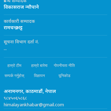
प्रबन्ध सम्पादक
विकासराज न्यौपाने
कार्यकारी सम्पादक
रामचन्द्र भट्ट
सूचना विभाग दर्ता नं.
...
हाम्रो टीम
हाम्रो बारेमा
गोपनीयता नीति
सम्पर्क गर्नुहोस्
विज्ञापन
यूनिकोड
अनामनगर, काठमाडौं, नेपाल
९८४५०६५८६८
himalayankhabar@gmail.com