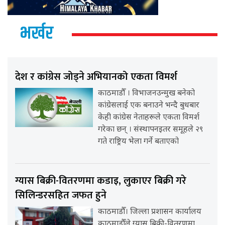
भर्खर
देश र कांग्रेस जोड्ने अभियानको एकता विमर्श
काठमाडौँ । विभाजनउन्मुख बनेको
कांग्रेसलाई एक बनाउने भन्दै बुधबार
केही कांग्रेस नेताहरूले एकता विमर्श
गरेका छन् । संस्थापनइतर समूहले २९
गते राष्ट्रिय भेला गर्ने बताएको
ग्यास बिक्री-वितरणमा कडाइ, लुकाएर बिक्री गरे
सिलिन्डरसहित जफत हुने
काठमाडौँ। जिल्ला प्रशासन कार्यालय
काठमाडौँले ग्यास बिक्री-वितरणमा