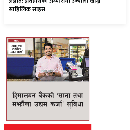
अज्ञात: इतिहासको अँध्यारोमा उज्यालो खोज्ने
साहित्यिक साहस