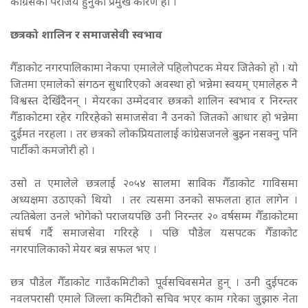
कांग्रेसको पराजय हुनुको प्रमुख कारण हो ।
छत्रको शालिन र समाजसेवी स्वभाव
गैँडाकोट नगरपालिकामा नेकपा एमालेले पहिलोपटक मेयर जितेको हो । यो
जितमा एमालेको संगठन सुधारिएको अवस्था हो भन्नेमा स्वयम् एमालेहरु नै
विश्वस्त देखिँदैनन् । मेयरका उम्मेदवार छत्रको शालिन स्वभाव र निरन्तर
गैँडाकोटमा रहेर गरिरहेको समाजसेवा नै उनको जितको आधार हो भन्नेमा
दुईमत नरहला । तर छत्रको लोकप्रियतालाई कांग्रेसजनले बुझ्न नसक्नु पनि
पार्टीको कमजोरी हो ।
उसो त एमालेले छत्रलाई २०५४ सालमा साविक गैँडाकोट गाविसमा
अध्यक्षमा उठाएको थियो । तर त्यसमा उनको सफलता हात लागेन ।
त्यतिबेला उनले भोगेको पराजयपछि उनी निरन्तर २० वर्षसम्म गैँडाकोटमा
संघर्ष गर्दै समाजसेवा गरिरहे । पछि पौडेल यसपटक गैँडाकोट
नगरपालिकाको मेयर बन्न सफल भए ।
छत्र पौडेल गैँडाकोट गाउँकमिटीको पूर्वसचिवसमेत हुन् । उनी दुईपटक
नवलपरासी एमाले जिल्ला कमिटीको सचिव भएर काम गरेका जुझारु नेता