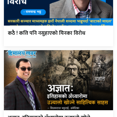
कठै ! कत्ति पनि नसुहाएको यिनका विरोध