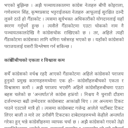
भएको बुझिन्छ । अझै पञ्चायतकालमा कांग्रेस नेताहरु बीपी कोइराला,
गणेशमान सिंह, कृष्णप्रसाद भट्टराईजस्ता नेताहरु आफूलाई सुरक्षित ठान्दै
लुक्ने ठाउँ हो गैँडाकोट । त्यसमा सूर्यभक्त अधिकारीको योगदानलाई यहाँ
स्मरण गर्नुपर्ने हुन्छ । त्यसैले गैँडाकोटमा एउटा चोकको नाम नै
पञ्चायतकालदेखि नै कांग्रेसचोक राखिएको छ । तर, अहिले त्यही
गैँडाकोटमा कांग्रेसका लागि धमिरा पसेसरह भएको छ । यहाँको कांग्रेसको
पराजयलाई यसरी विश्लेषण गर्न सकिन्छ ।
कांग्रेसीबीचको एकता र विश्वास कम
सधैँ कांग्रेसको वर्चश्व रहदै आएको गैंडाकोटमा अहिले कांग्रेसको पराजय
हुनुको प्रमुख कारणहरुमध्येमा एक हो– कांग्रेसीहरुबीचको एकता र
विश्वासमा कमी । अझै पराजय भएसँगै अहिले कांग्रेसीहरुबीचमा एउटा
बहस चलेको छ ‘अन्तर्घात’ले कांग्रेस हा¥यो । निश्चय नै चुनावी दौडमा
दर्जनभन्दा बढी उम्मेदवार कांग्रेसबाट आकांक्षी थिए । तर अन्त्यमा टिकट
पाउने एउटाले मात्रै हो । त्यसमा कांग्रेसबाट गजेन्द्र आलेले पार्टीबाट टिकट
लिएर बाजी त मारे तर उनीसँगै टिकटका दाबेदारहरुमध्ये केहीले अन्तर्घात
गरेका हुन् भन्ने कांग्रेसीहरुमा व्यापक चर्चा छ । अझै कांग्रेसको गएको तेह्रो