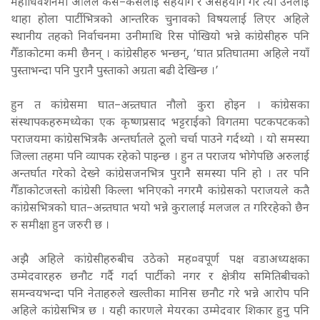
महाधिवेशनमा आलेले कस–कसलाई सहयोग र असहयोग गरे त्यो उनैलाई
थाहा होला पार्टीभित्रको आन्तरिक चुनावको विषयलाई लिएर अहिले
स्थानीय तहको निर्वाचनमा उनीमाथि रिस पोखियो भन्ने कांग्रेसीहरु पनि
गैँडाकोटमा कमी छैनन् । कांग्रेसीहरु भन्छन्, ‘घात प्रतिघातमा अहिले नयाँ
पुस्ताभन्दा पनि पुरानै पुस्ताको अग्रता बढी देखिन्छ ।’
हुन त कांग्रेसमा घात–अन्र्तघात नौलो कुरा होइन । कांग्रेसका
संस्थापकहरुमध्येका एक कृष्णप्रसाद भट्टराईको विगतमा पटकपटकको
पराजयमा कांग्रेसभित्रकै अन्तर्घातले ठूलो चर्चा पाउने गर्दथ्यो । यो समस्या
जिल्ला तहमा पनि व्यापक रहेको पाइन्छ । हुन त पराजय भोगेपछि अरुलाई
अन्तर्घात गरेको देख्ने कांग्रेसजनभित्र पुरानै समस्या पनि हो । तर पनि
गैँडाकोटजस्तो कांग्रेसी किल्ला भनिएको नगरमै कांग्रेसको पराजयले कतै
कांग्रेसभित्रको घात–अन्र्तघात भयो भन्ने कुरालाई मलजल त गरिरहेको छैन
रु समीक्षा हुन जरुरी छ ।
अझै अहिले कांग्रेसीहरुबीच उठेको मह¤वपूर्ण पक्ष वडाअध्यक्षका
उम्मेदवारहरु छनौट गर्दै गर्दा पार्टीको नगर र क्षेत्रीय समितिबीचको
समन्वयभन्दा पनि नेताहरुले खल्तीका मानिस छनौट गरे भन्ने आरोप पनि
अहिले कांग्रेसभित्र छ । यही कारणले मेयरका उम्मेदवार शिकार हुनु पनि