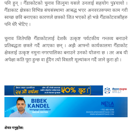
पनि हुन् । गैँडाकोटको चुनाव जित्नुमा यसले उनलाई सहयोग पु¥यायो ।
गैँडाकाट क्षेत्रका विभिन्न संघसंस्थामा आबद्ध भएर अनवरतरुपमा काम गरी
स्वच्छ छवि बनाएका कारणले छत्रको जित भएको हो भन्ने गैँडाकोटवासीहरु
पनि धेरै भेटिए ।
चुनाव जितेपछि गैँडाकोटलाई देशकै उत्कृष्ट पर्यटकीय गन्तव्य बनाउने
प्रतिबद्धता छत्रले गर्दै आएका छन् । अझै आफ्नो कार्यकालमा गैँडाकोट
क्षेत्रलाई उत्कृष्ट नमुना नगरपालिका बनाउने उनको योजना छ । तर अब यी
अपेक्षा कति पूरा हुन्छ वा हुँदैन त्यो विस्तारै मूल्यांकन गर्दै जाने कुरा हो ।
शेयर गर्नुहोस: