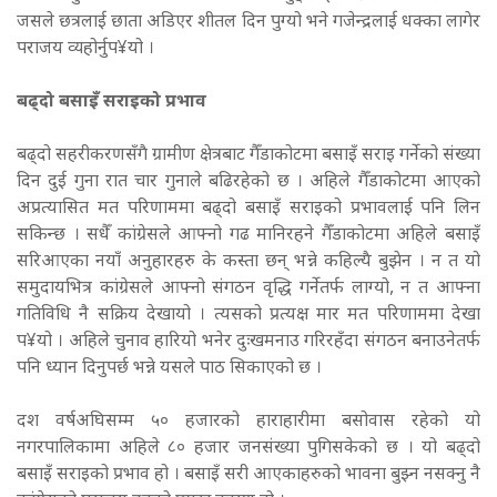
जसले छत्रलाई छाता अडिएर शीतल दिन पुग्यो भने गजेन्द्रलाई धक्का लागेर
पराजय व्यहोर्नुप¥यो ।
बढ्दो बसाइँ सराइको प्रभाव
बढ्दो सहरीकरणसँगै ग्रामीण क्षेत्रबाट गैँडाकोटमा बसाइँ सराइ गर्नेको संख्या
दिन दुई गुना रात चार गुनाले बढिरहेको छ । अहिले गैँडाकोटमा आएको
अप्रत्यासित मत परिणाममा बढ्दो बसाइँ सराइको प्रभावलाई पनि लिन
सकिन्छ । सधैँ कांग्रेसले आफ्नो गढ मानिरहने गैँडाकोटमा अहिले बसाइँ
सरिआएका नयाँ अनुहारहरु के कस्ता छन् भन्ने कहिल्यै बुझेन । न त यो
समुदायभित्र कांग्रेसले आफ्नो संगठन वृद्धि गर्नेतर्फ लाग्यो, न त आफ्ना
गतिविधि नै सक्रिय देखायो । त्यसको प्रत्यक्ष मार मत परिणाममा देखा
प¥यो । अहिले चुनाव हारियो भनेर दुःखमनाउ गरिरहँदा संगठन बनाउनेतर्फ
पनि ध्यान दिनुपर्छ भन्ने यसले पाठ सिकाएको छ ।
दश वर्षअघिसम्म ५० हजारको हाराहारीमा बसोवास रहेको यो
नगरपालिकामा अहिले ८० हजार जनसंख्या पुगिसकेको छ । यो बढ्दो
बसाइँ सराइको प्रभाव हो । बसाइँ सरी आएकाहरुको भावना बुझ्न नसक्नु नै