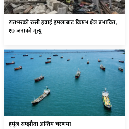
रातभरको रुसी हवाई हमलाबाट किएभ क्षेत्र प्रभावित,
१७ जनाको मृत्यु
हर्मुज सम्झौता अन्तिम चरणमा