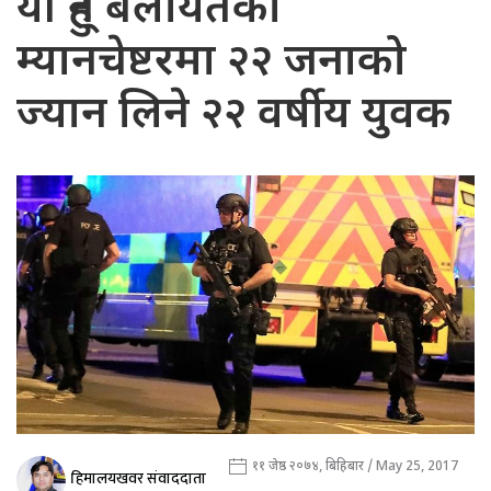
यी हुन् बेलायतको
म्यानचेष्टरमा २२ जनाको
ज्यान लिने २२ वर्षीय युवक
११ जेष्ठ २०७४, बिहिबार / May 25, 2017
हिमालयखवर संवाददाता