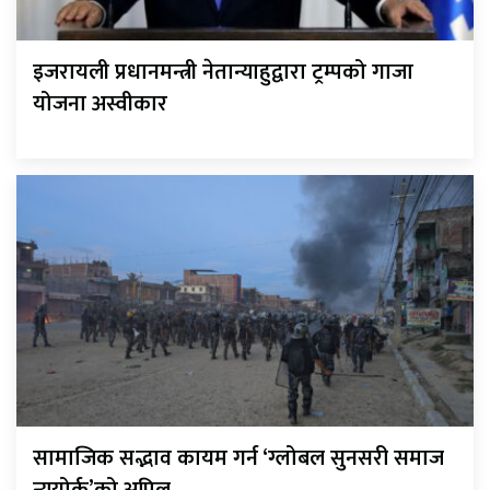
इजरायली प्रधानमन्त्री नेतान्याहुद्वारा ट्रम्पको गाजा
योजना अस्वीकार
सामाजिक सद्भाव कायम गर्न ‘ग्लोबल सुनसरी समाज
न्युयोर्क’को अपिल