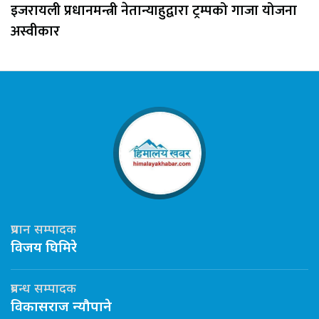
इजरायली प्रधानमन्त्री नेतान्याहुद्वारा ट्रम्पको गाजा योजना
अस्वीकार
प्रधान सम्पादक
विजय घिमिरे
प्रबन्ध सम्पादक
विकासराज न्यौपाने