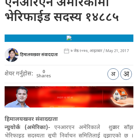
एनआरएन अमेरिकामा
भेरिफाईड सदस्य १४८८५
७ जेष्ठ २०७४, आइतबार / May 21, 2017
हिमालयखवर संवाददाता
0
शेयर गर्नुहोस:
Shares
हिमालयखवर संवाददाता
न्युयोर्क (अमेरिका)-
एनआरएन अमेरिकाले शुक्रवार साँझ
भेरिफाइड सदस्यता सूची निर्वाचन समितिलाई वुझाएको छ ।