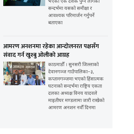
भएको एक दशक पुग्न लागेको
सन्दर्भमा यसको समीक्षा र
आवश्यक परिमार्जन गर्नुपर्ने
बताएका
आमरण अनशनमा रहेका आन्दोलनरत पक्षसँग
संवाद गर्न खुश्बु ओलीको आग्रह
काठमाडौँ । सुनसरी जिल्लाको
देवानगञ्ज गाउँपालिका–३,
कप्तानगञ्जमा भएको हिंसात्मक
घटनाको सन्दर्भमा राष्ट्रिय एकता
दलका अध्यक्ष विनय यादवले
माइतीघर मण्डलामा जारी राखेको
आमरण अनशन नवौँ दिनमा