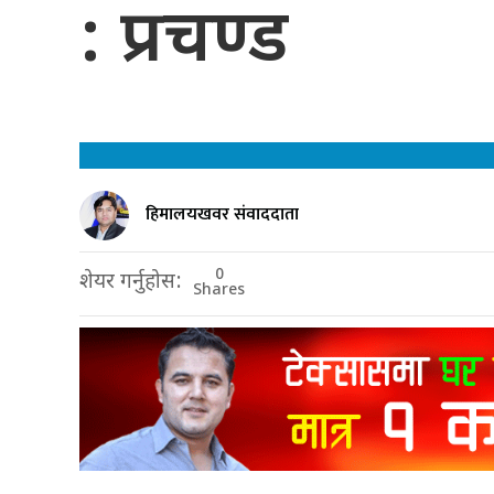
: प्रचण्ड
हिमालयखवर संवाददाता
0
शेयर गर्नुहोस:
Shares