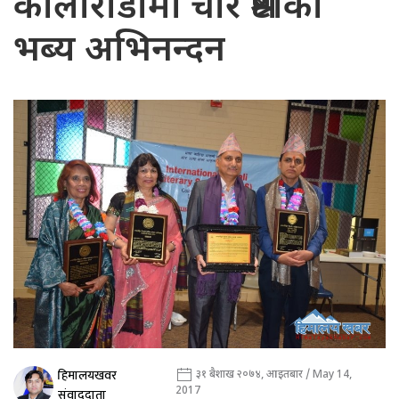
कोलोराडोमा चार श्रष्टाको
भब्य अभिनन्दन
हिमालयखवर
३१ बैशाख २०७४, आइतबार / May 14,
2017
संवाददाता