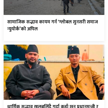
सामाजिक सद्भाव कायम गर्न ‘ग्लोबल सुनसरी समाज
न्युयोर्क’को अपिल
धार्मिक सद्भाव खलबलिँदै गर्दा कहाँ छन् प्रधानमन्त्री र