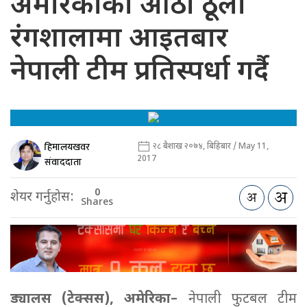
अमेरिकाको आठौँ ठूलो
रंगशालामा आइतबार
नेपाली टीम प्रतिस्पर्धा गर्दै
हिमालयखवर
२८ बैशाख २०७४, बिहिबार / May 11,
2017
संवाददाता
0
शेयर गर्नुहोस:
Shares
ड्यालस (टेक्सस), अमेरिका–
नेपाली फुटबल टीम