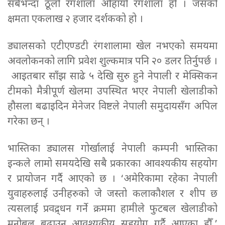
सबैभन्दा ठूलो रंगशाला ओहायो रंगशाला हो । जसको
क्षमता एकलाख २ हजार दर्शकको हो ।
ड्यालसको एटीएण्डटी रंगशालामा खेल नभएको समयमा
अवलोकनको लागि प्रवेश शुल्कमात्र पनि २० डलर तिर्नुपर्छ ।
आइतबार साँझ साढे ५ देखि सुरु हुने नेपाली र मेक्सिकन
टीमको मैत्रीपूर्ण खेलमा उपस्थित भएर नेपाली खेलाडीको
हौसला बढाइदिन मेनेजर विष्टले नेपाली समुदायसँग अपिल
गरेका छन् ।
भास्तिका ड्यालस गोर्खालाई नेपाली कम्पनी भास्तिका
इन्कले लामो समयदेखि सबै प्रकारका आवश्यकीय सहयोग
र प्रायोजन गर्दै आएको छ । ‘अमेरिकामा रहेका नेपाली
युवाहरुलाई उनीहरुको जे जस्तो कलाकौशल र शीप छ
त्यसलाई प्रवद्र्धन गर्ने क्रममा हामीले फुटबल खेलाडीको
मनोबल बढाउन आवश्यकीय सहयोग गर्दै आएका हौँ,’