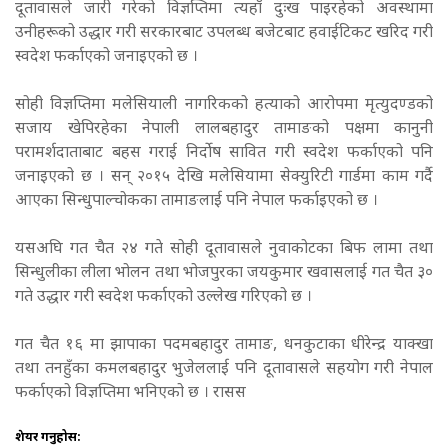
दूतावासले जारी गरेको विज्ञप्तिमा त्यहाँ दुःख पाइरहेको अवस्थामा
उनीहरूको उद्धार गरी सरकारबाट उपलब्ध बजेटबाट हवाईटिकट खरिद गरी
स्वदेश फर्काएको जनाइएको छ ।
सोही विज्ञप्तिमा मलेसियाली नागरिकको हत्याको आरोपमा मृत्युदण्डको
सजाय खेपिरहेका नेपाली लालबहादुर तामाङको पक्षमा कानुनी
परामर्शदाताबाट बहस गराई निर्दोष सावित गरी स्वदेश फर्काएको पनि
जनाइएको छ । सन् २०१५ देखि मलेसियामा सेक्युरिटी गार्डमा काम गर्दै
आएका सिन्धुपाल्चोकका तामाङलाई पनि नेपाल फर्काइएको छ ।
यसअघि गत चैत २४ गते सोही दूतावासले नुवाकोटका बिफ लामा तथा
सिन्धुलीका लीला भोलन तथा भोजपुरका जयकुमार खवासलाई गत चैत ३०
गते उद्धार गरी स्वदेश फर्काएको उल्लेख गरिएको छ ।
गत चैत १६ मा झापाका पदमबहादुर तामाङ, धनकुटाका धीरेन्द्र याक्खा
तथा तनहुँका कमलबहादुर भुजेललाई पनि दूतावासले सहयोग गरी नेपाल
फर्काएको विज्ञप्तिमा भनिएको छ । रासस
शेयर गर्नुहोस: