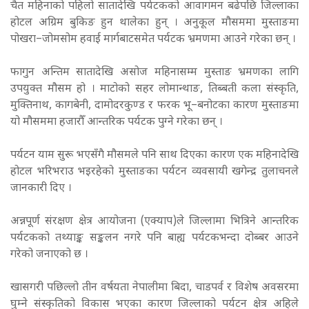
चैत महिनाको पहिलो सातादेखि पर्यटकको आवागमन बढेपछि जिल्लाका
होटल अग्रिम बुकिङ हुन थालेका हुन् । अनुकूल मौसममा मुस्ताङमा
पोखरा–जोमसोम हवाई मार्गबाटसमेत पर्यटक भ्रमणमा आउने गरेका छन् ।
फागुन अन्तिम सातादेखि असोज महिनासम्म मुस्ताङ भ्रमणका लागि
उपयुक्त मौसम हो । माटोको सहर लोमान्थाङ, तिब्बती कला संस्कृति,
मुक्तिनाथ, कागबेनी, दामोदरकुण्ड र फरक भू–बनोटका कारण मुस्ताङमा
यो मौसममा हजारौँ आन्तरिक पर्यटक पुग्ने गरेका छन् ।
पर्यटन याम सुरू भएसँगै मौसमले पनि साथ दिएका कारण एक महिनादेखि
होटल भरिभराउ भइरहेको मुस्ताङका पर्यटन व्यवसायी खगेन्द्र तुलाचनले
जानकारी दिए ।
अन्नपूर्ण संरक्षण क्षेत्र आयोजना (एक्याप)ले जिल्लामा भित्रिने आन्तरिक
पर्यटकको तथ्याङ्क सङ्कलन नगरे पनि बाह्य पर्यटकभन्दा दोब्बर आउने
गरेको जनाएको छ ।
खासगरी पछिल्लो तीन वर्षयता नेपालीमा बिदा, चाडपर्व र विशेष अवसरमा
घुम्ने संस्कृतिको विकास भएका कारण जिल्लाको पर्यटन क्षेत्र अहिले