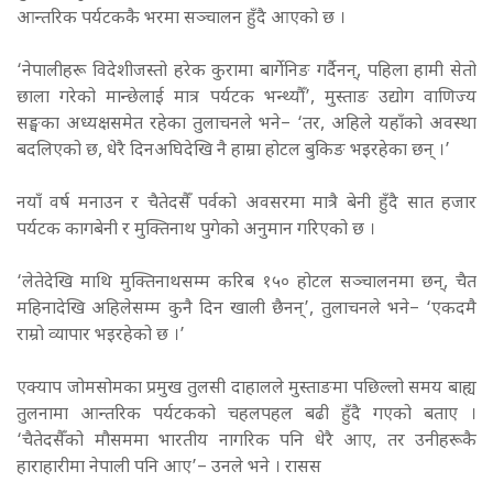
आन्तरिक पर्यटककै भरमा सञ्चालन हुँदै आएको छ ।
‘नेपालीहरू विदेशीजस्तो हरेक कुरामा बार्गेनिङ गर्दैनन्, पहिला हामी सेतो
छाला गरेको मान्छेलाई मात्र पर्यटक भन्थ्यौँ’, मुस्ताङ उद्योग वाणिज्य
सङ्घका अध्यक्षसमेत रहेका तुलाचनले भने– ‘तर, अहिले यहाँको अवस्था
बदलिएको छ, धेरै दिनअघिदेखि नै हाम्रा होटल बुकिङ भइरहेका छन् ।’
नयाँ वर्ष मनाउन र चैतेदसैँ पर्वको अवसरमा मात्रै बेनी हुँदै सात हजार
पर्यटक कागबेनी र मुक्तिनाथ पुगेको अनुमान गरिएको छ ।
‘लेतेदेखि माथि मुक्तिनाथसम्म करिब १५० होटल सञ्चालनमा छन्, चैत
महिनादेखि अहिलेसम्म कुनै दिन खाली छैनन्’, तुलाचनले भने– ‘एकदमै
राम्रो व्यापार भइरहेको छ ।’
एक्याप जोमसोमका प्रमुख तुलसी दाहालले मुस्ताङमा पछिल्लो समय बाह्य
तुलनामा आन्तरिक पर्यटकको चहलपहल बढी हुँदै गएको बताए ।
‘चैतेदसैँको मौसममा भारतीय नागरिक पनि धेरै आए, तर उनीहरूकै
हाराहारीमा नेपाली पनि आए’– उनले भने । रासस