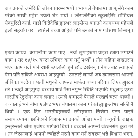
अब उनको अमेरिकी जीवन प्रारम्भ भयो । भाग्यले नेपालमा आफूसँगै काम
गरेको साथी महेस उप्रेती भेट भयो । छोराछोरीको स्कुलदेखि सोसियल
सेक्युरिटी कार्ड, गाडी किन्नेदेखि ड्राइभर लाइसेन्स बनाउने कामसम्म महेसले
ठुलो सहयोग गरे । त्यसैले बच्चा अहिले पनि उनको नाम गर्वसाथ लिन्छन् ।
एउटा कपडा कम्पनीमा काम पाए । नयाँ लुगाहरुमा प्राइस ट्याग लगाउने
काम । तर १४/१५ घण्टा उभिएर काम गर्नु पर्थ्यो । तीन महिना लखतरान
भएर काम गर्दा पनि खासै उपलब्धि हुने छाँट देखेनन् । नेपालबाट ल्याएको
पैसा पनि सकिने अवस्था आइपुग्यो । उनलाई लाग्यो अब ड्यालसमा आफ्नो
जीविका चल्दैन । पत्नी मधुको आफन्त मार्फत बच्चा परिवार लिएर ह्युस्टन
सरे । त्यहाँ आइपुग्दा घरखर्च धान्ने पैसा नपुग्ने स्थिति भएपछि मधुलाई एउटा
भारतीय रेष्टुराँमा काम लगाए । उनले कमाउने पैसाले घरखर्च चल्न थाल्यो ।
बच्चालाई भने बीमा एजेण्ट भएर नेपालमा काम गरेको ह्याङ्गओभर बाँकी नै
थियो । एक दिन भारतीयहरूको स्टोरहरुमा सित्तैमा पढ्न पाइने
समाचारपत्रमा छापिएको विज्ञापनमा उनको आँखा पर्‍यो । न्यूयोर्क लाइफ
इन्सुरेन्सले बीमा एजेण्ट मागेको थियो । बच्चाले आफ्नो जेठानसंग कुरा गरे
। तर जेठानलाई आफ्नो ज्वाँइले यस्तो काम गर्न सक्छन् भन्ने विश्वास भएन,