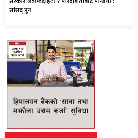
सरकार जवाफदेहिता र पारदर्शिताबाट पन्छियो :
सांसद् पुन