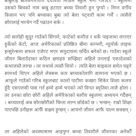
बाबुलाई श्री तेजनारायण दयावती मिडिल स्कुल भर्ना गरिदिए । स्कुलमा
उसको बिचको नाम बाबु हटाएर बच्चा तिवारी हुन पुग्यो । निम्न वर्गीय
किसान भए पनि बच्चाका बुबा त्यो बेला पट्वारी काम गर्थेँ । त्यसैले
छोरालाई भरथेग गर्दै पढाउन सके ।
त्यो सर्लाही सुदूर गाउँको सिंगाने, फाटेको कमीज र धर्के पाइजामा लगाएर
हुर्केको केटो, आज अमेरिकाको प्रतिष्ठित बीमा कम्पनी, न्यूयोर्क लाइफ
इन्सुरेन्समा सफल एजेण्ट भएर समुदायमा चर्चित बनेको छ। गाउँमा स्कूले
जीवन बिताउँदाका कठिन क्षणहरु सम्झिदा अहिले उनलाई एकादेशको
कथाजस्तै लाग्छ । तर यथार्थ त्यस्तै थियो । त्यति बेला साइकल समेत चढ्ने
सामर्थ्य थिएन अहिले लेक्सस कार बच्चाकोलागि सामान्य भएको छ ।
आफूले गाउँको गरिब स्कुलबाट कालो पाटीमा कखरा सिकेर शिशा कलम
हुँदै एसएलसी पास गर्न हम्मे हम्मे भएको त्यो विगत स्मृतिमा ताजै होला ।
तर उनका छोरा छोरी अहिले अमेरिकाको स्तरीय स्कुलमा अध्ययन गर्दैछन्
। बच्चालाई अब छोराछोरीको चिन्ता लाग्न छोडेको छ । भन्छन्- राम्रो शिक्षा
पाएपछि उनीहरू आफैँ सक्षम हुन्छन् । आफ्नो जीवन आफै पाल्न सक्छन् ।
तर अहिलेको अवस्थासम्म आइपुग्न बच्चा तिवारीले जीवनका अनेकौँ