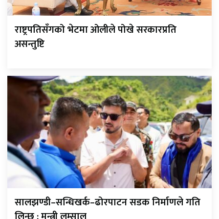
राष्ट्रपतिसँगको भेटमा ओलीले पोखे सरकारप्रति
असन्तुष्टि
सालझण्डी–सन्धिखर्क–ढोरपाटन सडक निर्माणले गति
लिन्छ : मन्त्री लम्साल