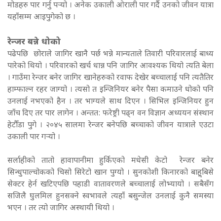
मोडहरु पार गर्नु पर्‍यो । अनेक उकाली ओराली पार गर्दै उनको जीवन यात्रा
यहाँसम्म आइपुगेको छ ।
रेन्जर बन्ने धोको
पढेपछि छोराले जागिर खानै पर्छ भन्ने मान्यताले तिवारी परिवारलाई बाध्य
पारेको थियो । परिवारको खर्च धान्न पनि जागिर आवश्यक थियो त्यति बेला
। गाउँमा रेन्जर बनेर जागिर खानेहरुको रवाफ देखेर बच्चालाई पनि त्यतैतिर
हाम्फाल्न रहर जाग्यो । त्यसो त इन्जिनियर बनेर पैसा कमाउने धोको पनि
उनलाई नभएको हैन । तर भाग्यले साथ दिएन । सिभिल इन्जिनियर हुन
जाँच दिए तर पार लागेन । अन्तत: फरेष्ट्री पढ्न वन विज्ञान अध्ययन संस्थान
हेटौँडा पुगे । २०४५ सालमा रेन्जर बनेपछि बच्चाको जीवन यात्राले एउटा
उकाली पार गर्‍यो ।
सर्लाहीको तातो हावापानीमा हुर्किएको मधेसी केटो रेन्जर बनेर
सिन्धुपाल्चोकको चिसो सिरेटो खान पुग्यो । सुनकोशी किनारको बाहॣबिसे
सेक्टर हेर्न खटिएपछि पहाडी वातावरणले बच्चालाई लोभ्यायो । सबैसँग
सजिलै घुलमिल हुनसक्ने स्वभावले त्यहाँ बसुन्जेल उनलाई कुनै समस्या
भएन । तर त्यो जागिर अस्थायी थियो ।