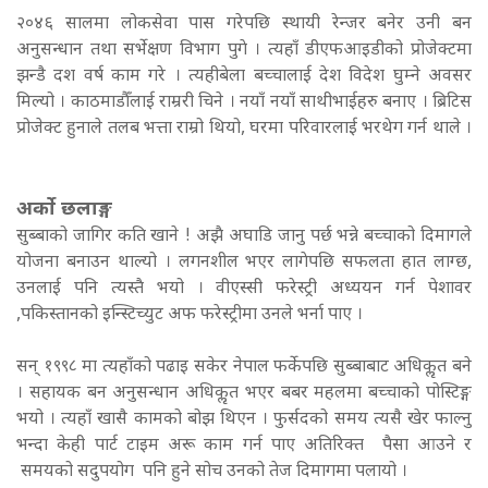
२०४६ सालमा लोकसेवा पास गरेपछि स्थायी रेन्जर बनेर उनी बन
अनुसन्धान तथा सर्भेक्षण विभाग पुगे । त्यहाँ डीएफआइडीको प्रोजेक्टमा
झन्डै दश वर्ष काम गरे । त्यहीबेला बच्चालाई देश विदेश घुम्ने अवसर
मिल्यो । काठमाडौँलाई राम्ररी चिने । नयाँ नयाँ साथीभाईहरु बनाए । ब्रिटिस
प्रोजेक्ट हुनाले तलब भत्ता राम्रो थियो, घरमा परिवारलाई भरथेग गर्न थाले ।
अर्को छलाङ्ग
सुब्बाको जागिर कति खाने ! अझै अघाडि जानु पर्छ भन्ने बच्चाको दिमागले
योजना बनाउन थाल्यो । लगनशील भएर लागेपछि सफलता हात लाग्छ,
उनलाई पनि त्यस्तै भयो । वीएस्सी फरेस्ट्री अध्ययन गर्न पेशावर
,पकिस्तानको इन्स्टिच्युट अफ फरेस्ट्रीमा उनले भर्ना पाए ।
सन् १९९८ मा त्यहाँको पढाइ सकेर नेपाल फर्केपछि सुब्बाबाट अधिकॢत बने
। सहायक बन अनुसन्धान अधिकॢत भएर बबर महलमा बच्चाको पोस्टिङ्ग
भयो । त्यहाँ खासै कामको बोझ थिएन । फुर्सदको समय त्यसै खेर फाल्नु
भन्दा केही पार्ट टाइम अरू काम गर्न पाए अतिरिक्त पैसा आउने र
समयको सदुपयोग पनि हुने सोच उनको तेज दिमागमा पलायो ।