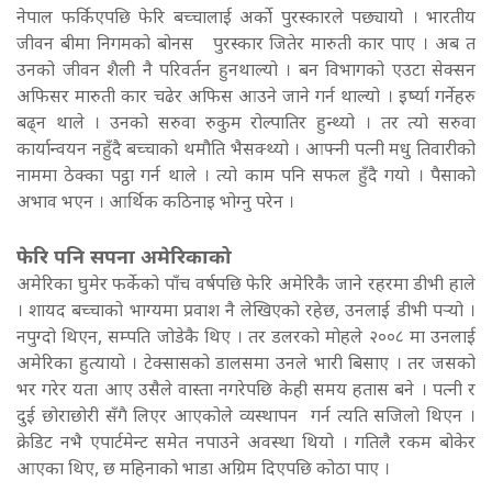
नेपाल फर्किएपछि फेरि बच्चालाई अर्को पुरस्कारले पछ्यायो । भारतीय
जीवन बीमा निगमको बोनस पुरस्कार जितेर मारुती कार पाए । अब त
उनको जीवन शैली नै परिवर्तन हुनथाल्यो । बन विभागको एउटा सेक्सन
अफिसर मारुती कार चढेर अफिस आउने जाने गर्न थाल्यो । इर्ष्या गर्नेहरु
बढ्न थाले । उनको सरुवा रुकुम रोल्पातिर हुन्थ्यो । तर त्यो सरुवा
कार्यान्वयन नहुँदै बच्चाको थमौति भैसक्थ्यो ।
आफ्नी पत्नी मधु तिवारीको
नाममा ठेक्का पट्ठा गर्न थाले । त्यो काम पनि सफल हुँदै गयो । पैसाको
अभाव भएन । आर्थिक कठिनाइ भोग्नु परेन ।
फेरि पनि सपना अमेरिकाको
अमेरिका घुमेर फर्केको पाँच वर्षपछि फेरि अमेरिकै जाने रहरमा डीभी हाले
। शायद बच्चाको भाग्यमा प्रवाश नै लेखिएको रहेछ, उनलाई डीभी पर्‍यो ।
नपुग्दो थिएन, सम्पति जोडेकै थिए । तर डलरको मोहले २००८ मा उनलाई
अमेरिका हुत्यायो । टेक्सासको डालसमा उनले भारी बिसाए । तर जसको
भर गरेर यता आए उसैले वास्ता नगरेपछि केही समय हतास बने । पत्नी र
दुई छोराछोरी सँगै लिएर आएकोले व्यस्थापन गर्न त्यति सजिलो थिएन ।
क्रेडिट नभै एपार्टमेन्ट समेत नपाउने अवस्था थियो । गतिलै रकम बोकेर
आएका थिए, छ महिनाको भाडा अग्रिम दिएपछि कोठा पाए ।