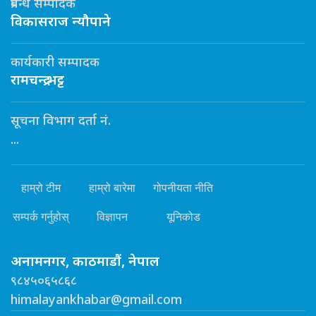
प्रबन्ध सम्पादक
विकासराज न्यौपाने
कार्यकारी सम्पादक
रामचन्द्र भट्ट
सूचना विभाग दर्ता नं.
...
हाम्रो टीम
हाम्रो बारेमा
गोपनीयता नीति
सम्पर्क गर्नुहोस्
विज्ञापन
यूनिकोड
अनामनगर, काठमाडौं, नेपाल
९८४५०६५८६८
himalayankhabar@gmail.com