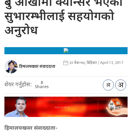
दुबै आँखामा क्यान्सर भएकी
सुभारम्भीलाई सहयोगको
अनुरोध
३१ चैत्र २०७३, बिहिबार / April 13, 2017
हिमालयखवर संवाददाता
0
शेयर गर्नुहोस:
Shares
हिमालयखवर संवाददाता-