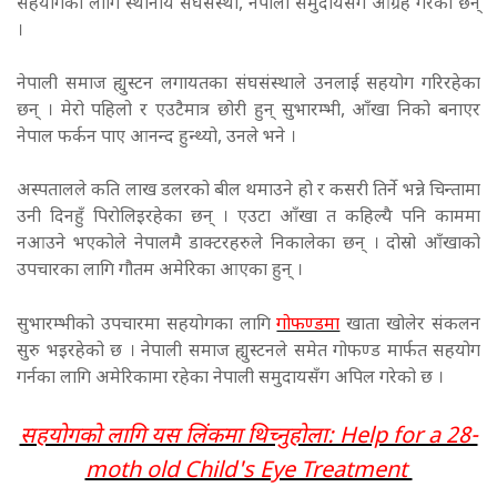
सहयोगको लागि स्थानीय संघसंस्था, नेपाली समुदायसँग आग्रह गरेका छन्
।
नेपाली समाज ह्युस्टन लगायतका संघसंस्थाले उनलाई सहयोग गरिरहेका
छन् । मेरो पहिलो र एउटैमात्र छोरी हुन् सुभारम्भी, आँखा निको बनाएर
नेपाल फर्कन पाए आनन्द हुन्थ्यो, उनले भने ।
अस्पतालले कति लाख डलरको बील थमाउने हो र कसरी तिर्ने भन्ने चिन्तामा
उनी दिनहुँ पिरोलिइरहेका छन् । एउटा आँखा त कहिल्यै पनि काममा
नआउने भएकोले नेपालमै डाक्टरहरुले निकालेका छन् । दोस्रो आँखाको
उपचारका लागि गौतम अमेरिका आएका हुन् ।
सुभारम्भीको उपचारमा सहयोगका लागि
गोफण्डमा
खाता खोलेर संकलन
सुरु भइरहेको छ । नेपाली समाज ह्युस्टनले समेत गोफण्ड मार्फत सहयोग
गर्नका लागि अमेरिकामा रहेका नेपाली समुदायसँग अपिल गरेको छ ।
सहयोगको लागि यस लिंकमा थिच्नुहोला: Help for a 28-
moth old Child's Eye Treatment