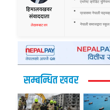
एभरेष्ट क्रेडिट युनियन
हिमालयखवर
प्रवासमा नेपाली पाठ्यक्र
संवाददाता
नेपाली समाजद्वारा स्कुल
लेखकबाट थप
सम्बन्धित खवर