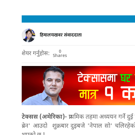
हिमालयखवर संवाददाता
0
शेयर गर्नुहोस:
Shares
टेक्सस (अमेरिका)-
प्राथमिक तहमा अध्ययन गर्ने 
ब्रेन' आउदो शुक्रबार दुइबजे 'नेपाल साे' चलिरहेकाे