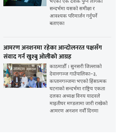
भएको एक दशक पुग्न लागेको
सन्दर्भमा यसको समीक्षा र
आवश्यक परिमार्जन गर्नुपर्ने
बताएका
आमरण अनशनमा रहेका आन्दोलनरत पक्षसँग
संवाद गर्न खुश्बु ओलीको आग्रह
काठमाडौँ । सुनसरी जिल्लाको
देवानगञ्ज गाउँपालिका–३,
कप्तानगञ्जमा भएको हिंसात्मक
घटनाको सन्दर्भमा राष्ट्रिय एकता
दलका अध्यक्ष विनय यादवले
माइतीघर मण्डलामा जारी राखेको
आमरण अनशन नवौँ दिनमा