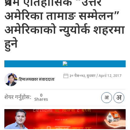
प्रथम एतिहासिक “उत्तर
अमेरिका तामाङ सम्मेलन”
अमेरिकाको न्युयोर्क शहरमा
हुने
३० चैत्र २०७३, बुधबार / April 12, 2017
हिमालयखवर संवाददाता
0
शेयर गर्नुहोस:
Shares