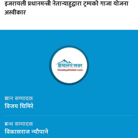
इजरायली प्रधानमन्त्री नेतान्याहुद्वारा ट्रम्पको गाजा योजना
अस्वीकार
प्रधान सम्पादक
विजय घिमिरे
प्रबन्ध सम्पादक
विकासराज न्यौपाने