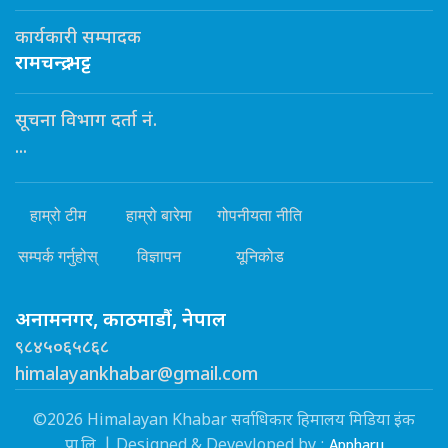
कार्यकारी सम्पादक
रामचन्द्र भट्ट
सूचना विभाग दर्ता नं.
...
हाम्रो टीम
हाम्रो बारेमा
गोपनीयता नीति
सम्पर्क गर्नुहोस्
विज्ञापन
यूनिकोड
अनामनगर, काठमाडौं, नेपाल
९८४५०६५८६८
himalayankhabar@gmail.com
©2026 Himalayan Khabar सर्वाधिकार हिमालय मिडिया इंक
Appharu
प्रा.लि. | Designed & Devevloped by :