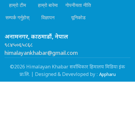
हाम्रो टीम
हाम्रो बारेमा
गोपनीयता नीति
सम्पर्क गर्नुहोस्
विज्ञापन
यूनिकोड
अनामनगर, काठमाडौं, नेपाल
९८४५०६५८६८
himalayankhabar@gmail.com
©2026 Himalayan Khabar सर्वाधिकार हिमालय मिडिया इंक
Appharu
प्रा.लि. | Designed & Devevloped by :