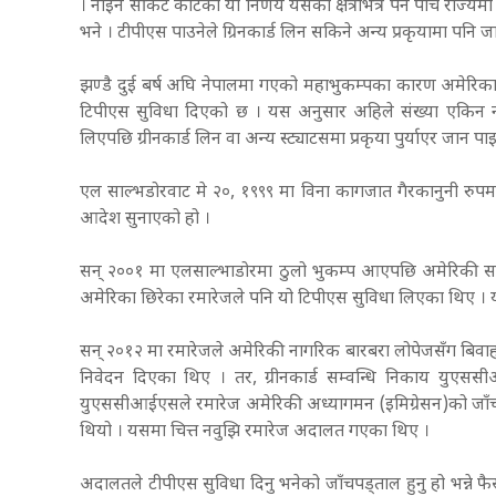
। नाइन सर्किट कोर्टको यो निर्णय यसको क्षेत्रभित्र पर्ने पाँच र
भने । टीपीएस पाउनेले ग्रिनकार्ड लिन सकिने अन्य प्रकृयामा पनि 
झण्डै दुई बर्ष अघि नेपालमा गएको महाभुकम्पका कारण अमेरिकाले 
टिपीएस सुविधा दिएको छ । यस अनुसार अहिले संख्या एकिन 
लिएपछि ग्रीनकार्ड लिन वा अन्य स्ट्याटसमा प्रकृया पुर्याएर जान 
एल साल्भडोरवाट मे २०, १९९९ मा विना कागजात गैरकानुनी रुपमा
आदेश सुनाएको हो ।
सन् २००१ मा एलसाल्भाडोरमा ठुलो भुकम्प आएपछि अमेरिकी सर
अमेरिका छिरेका रमारेजले पनि यो टिपीएस सुविधा लिएका थिए । 
सन् २०१२ मा रमारेजले अमेरिकी नागरिक बारबरा लोपेजसँग बिवाह 
निवेदन दिएका थिए । तर, ग्रीनकार्ड सम्वन्धि निकाय युएस
युएससीआईएसले रमारेज अमेरिकी अध्यागमन (इमिग्रेसन)को जाँच
थियो । यसमा चित्त नवुझि रमारेज अदालत गएका थिए ।
अदालतले टीपीएस सुविधा दिनु भनेको जाँचपड्ताल हुनु हो भन्ने फ