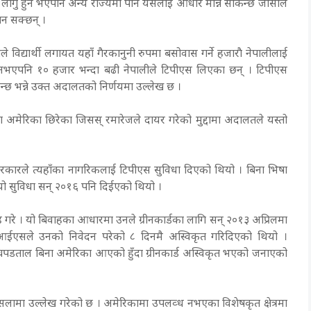
ाज्यमा लागु हुने भएपनि अन्य राज्यमा पनि यसलाई आधार मान्न सकिन्छ
जीसी
ले
जान सक्छन् ।
विद्यार्थी लगायत यहाँ गैरकानुनी रुपमा बसोवास गर्ने हजाराै नेपालीलाई
नभएपनि १० हजार भन्दा बढी नेपालीले टिपीएस लिएका छन् । टिपीएस
पाइन्छ भन्ने उक्त अदालतको निर्णयमा उल्लेख छ ।
 अमेरिका छिरेका जिसस् रमारेजले दायर गरेको मुद्दामा अदालतले यस्तो
कारले त्यहाँका नागरिकलाई टिपीएस सुविधा दिएको थियो । बिना भिषा
यो सुविधा सन् २०१६ पनि दिईएको थियो ।
गरे । यो बिवाहका आधारमा उनले ग्रीनकार्डका लागि सन् २०१३ अप्रिलमा
सीआईएसले उनको निवेदन परेको ८ दिनमै अस्विकृत गरिदिएको थियो ।
पडताल बिना अमेरिका आएको हुँदा ग्रीनकार्ड अस्विकृत भएको जनाएको
ैसलामा उल्लेख गरेको छ । अमेरिकामा उपलव्ध नभएका विशेषकृत क्षेत्रमा