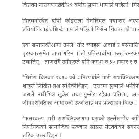
चितवन नारायणगढकी २९ वर्षीय सुष्मा थापाले पहिलो ‘म
चितवनस्थित बीपी कोइराला मेमोरियल क्यान्सर अस्प
प्रतियोगिलाई उछिन्दै थापाले पहिलो मिसेस चितवनको ताज
एक सन्तानकी आमा उनले ‘योर च्याइस’ अवार्ड र पर्सनालिट
पुरस्कारसमेत प्राप्त गरिन् । सो प्रतिस्पर्धामा फस्ट
उचालिन् । ताजसँगै उनीहरुले पनि क्रमश रु ३० हजार र रु 
‘मिसेस चितवन २०१७ को प्रतिस्पर्धाले नारी सशक्तिकर
शाहले लिखित प्रश्न सोधेकी थिइन् । उत्तरमा सुष्माले भ
जसले नारीभित्र लुकेर तथा गुम्सेर रहेका प्रतिभा, 
जीवनशक्तिका आधारको ऊर्जालाई थप प्रोत्साहन दिन्छ ।
‘फलस्वरुप नारी सशक्तिकरणमा यसको उल्लेखनीय अनि अद
निर्णायकको सामाजिक सञ्जाल सोसल नेटवर्कको सकारात्म
सटिक उत्तर दिइन ।