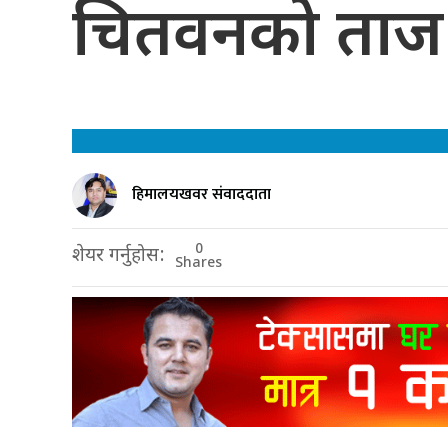
चितवनको ताज
हिमालयखवर संवाददाता
0
शेयर गर्नुहोस:
Shares