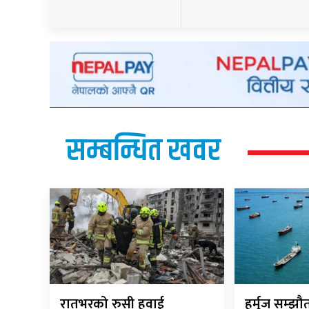
सम्बन्धित खवर
रातभरको रुसी हवाई
हर्मुज सम्झ