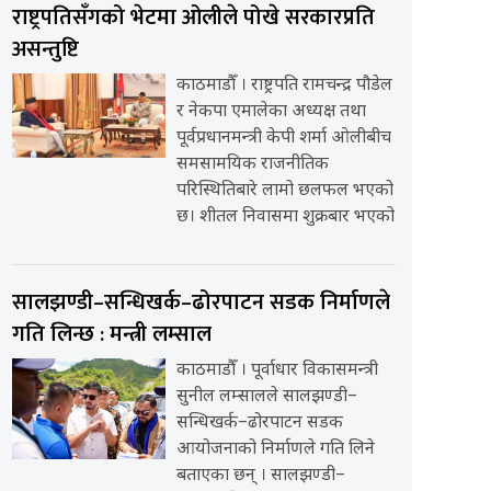
राष्ट्रपतिसँगको भेटमा ओलीले पोखे सरकारप्रति
असन्तुष्टि
काठमाडौँ । राष्ट्रपति रामचन्द्र पौडेल
र नेकपा एमालेका अध्यक्ष तथा
पूर्वप्रधानमन्त्री केपी शर्मा ओलीबीच
समसामयिक राजनीतिक
परिस्थितिबारे लामो छलफल भएको
छ। शीतल निवासमा शुक्रबार भएको
सालझण्डी–सन्धिखर्क–ढोरपाटन सडक निर्माणले
गति लिन्छ : मन्त्री लम्साल
काठमाडौँ । पूर्वाधार विकासमन्त्री
सुनील लम्सालले सालझण्डी–
सन्धिखर्क–ढोरपाटन सडक
आयोजनाको निर्माणले गति लिने
बताएका छन् । सालझण्डी–